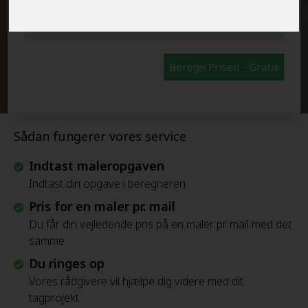
FRAFLYTNINGSPAKKE:
Beregn Prisen - Gratis
Sådan fungerer vores service
Indtast maleropgaven
Indtast din opgave i beregneren
Pris for en maler pr. mail
Du får din vejledende pris på en maler pr. mail med det
samme
Du ringes op
Vores rådgivere vil hjælpe dig videre med dit
tagprojekt