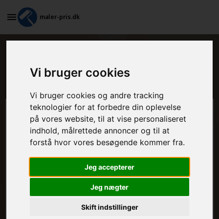
maler-pris.dk
Maleropgaver i et køkken i
Vi bruger cookies
Aalborg SV
Vi bruger cookies og andre tracking
teknologier for at forbedre din oplevelse
Beregn prisen her
på vores website, til at vise personaliseret
indhold, målrettede annoncer og til at
MALEROPGAVER - INDVENDIGT:
forstå hvor vores besøgende kommer fra.
Jeg accepterer
MALEROPGAVER - UDVENDIGT:
Jeg nægter
Skift indstillinger