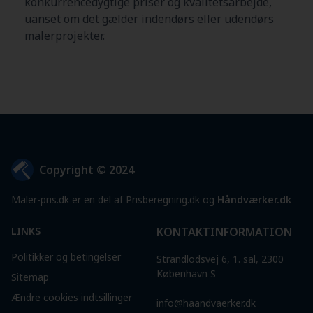
konkurrencedygtige priser og kvalitetsarbejde,
uanset om det gælder indendørs eller udendørs
malerprojekter.
Copyright © 2024
Maler-pris.dk er en del af Prisberegning.dk og
Håndværker.dk
LINKS
KONTAKTINFORMATION
Politikker og betingelser
Strandlodsvej 6, 1. sal, 2300
København S
Sitemap
Ændre cookies indtsillinger
info@haandvaerker.dk