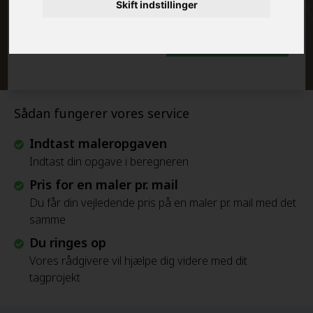
Skift indstillinger
Beregn Prisen - Gratis
Sådan fungerer vores service
Indtast maleropgaven
Indtast din opgave i beregneren
Pris for en maler pr. mail
Du får din vejledende pris på en maler pr. mail med det
samme
Du ringes op
Vores rådgivere vil hjælpe dig videre med dit
tagprojekt