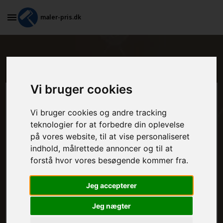
maler-pris.dk
Hvad koster tapetsering i Vejby?
Vi bruger cookies
Beregn prisen her
Vi bruger cookies og andre tracking
teknologier for at forbedre din oplevelse
MALEROPGAVER - INDVENDIGT:
på vores website, til at vise personaliseret
indhold, målrettede annoncer og til at
forstå hvor vores besøgende kommer fra.
MALEROPGAVER - UDVENDIGT:
Jeg accepterer
Jeg nægter
FRAFLYTNINGSPAKKE: