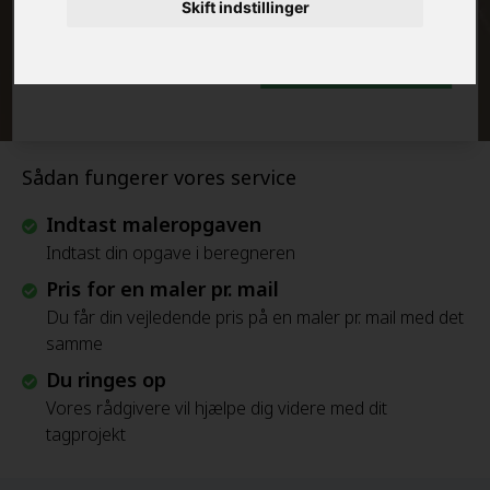
Skift indstillinger
Beregn Prisen - Gratis
Sådan fungerer vores service
Indtast maleropgaven
Indtast din opgave i beregneren
Pris for en maler pr. mail
Du får din vejledende pris på en maler pr. mail med det
samme
Du ringes op
Vores rådgivere vil hjælpe dig videre med dit
tagprojekt