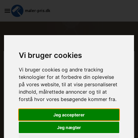
maler-pris.dk
Hvad koster tapetsering i Rønne?
Vi bruger cookies
Beregn prisen her
Vi bruger cookies og andre tracking
teknologier for at forbedre din oplevelse
MALEROPGAVER - INDVENDIGT:
på vores website, til at vise personaliseret
indhold, målrettede annoncer og til at
forstå hvor vores besøgende kommer fra.
MALEROPGAVER - UDVENDIGT:
Jeg accepterer
Jeg nægter
FRAFLYTNINGSPAKKE: