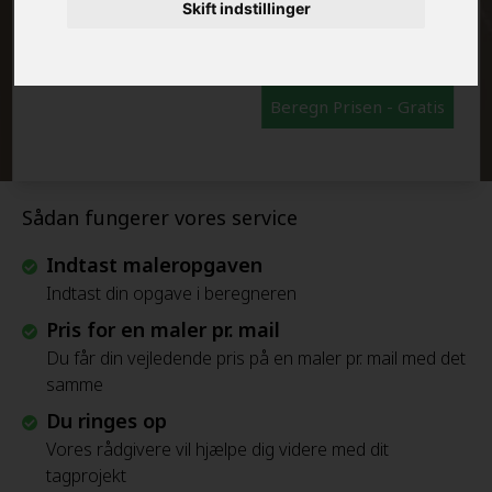
FRAFLYTNINGSPAKKE:
Skift indstillinger
Beregn Prisen - Gratis
Sådan fungerer vores service
Indtast maleropgaven
Indtast din opgave i beregneren
Pris for en maler pr. mail
Du får din vejledende pris på en maler pr. mail med det
samme
Du ringes op
Vores rådgivere vil hjælpe dig videre med dit
tagprojekt