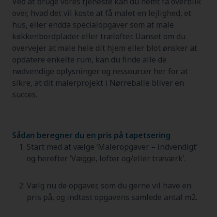
Ved at bruge vores tjeneste kan du nemt få overblik
over, hvad det vil koste at få malet en lejlighed, et
hus, eller endda specialopgaver som at male
køkkenbordplader eller trælofter. Uanset om du
overvejer at male hele dit hjem eller blot ønsker at
opdatere enkelte rum, kan du finde alle de
nødvendige oplysninger og ressourcer her for at
sikre, at dit malerprojekt i Nørreballe bliver en
succes.
Sådan beregner du en pris på tapetsering
Start med at vælge ‘Maleropgaver – indvendigt’
og herefter ‘Vægge, lofter og/eller træværk’.
Vælg nu de opgaver, som du gerne vil have en
pris på, og indtast opgavens samlede antal m2.