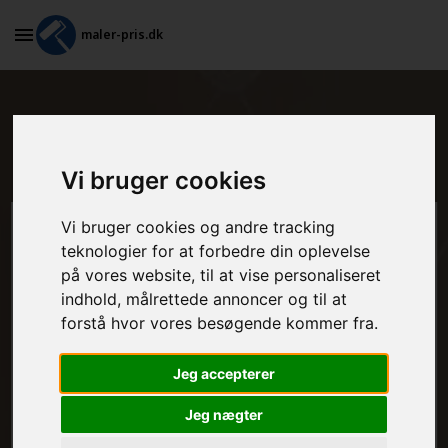
maler-pris.dk
Hvad koster tapetsering i
Nørreballe?
Vi bruger cookies
Vi bruger cookies og andre tracking
Beregn prisen her
teknologier for at forbedre din oplevelse
på vores website, til at vise personaliseret
MALEROPGAVER - INDVENDIGT:
indhold, målrettede annoncer og til at
forstå hvor vores besøgende kommer fra.
MALEROPGAVER - UDVENDIGT:
Jeg accepterer
Jeg nægter