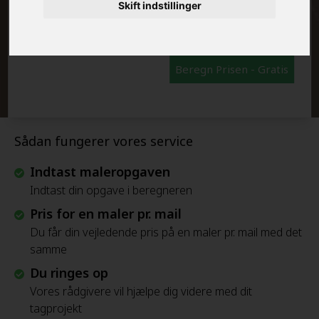
FRAFLYTNINGSPAKKE:
Skift indstillinger
Beregn Prisen - Gratis
Sådan fungerer vores service
Indtast maleropgaven
Indtast din opgave i beregneren
Pris for en maler pr. mail
Du får din vejledende pris på en maler pr. mail med det
samme
Du ringes op
Vores rådgivere vil hjælpe dig videre med dit
tagprojekt