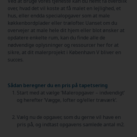
Ved at bruge vores tjeneste kan du nemt få overblik
over, hvad det vil koste at få malet en lejlighed, et
hus, eller endda specialopgaver som at male
køkkenbordplader eller trælofter. Uanset om du
overvejer at male hele dit hjem eller blot ønsker at
opdatere enkelte rum, kan du finde alle de
nødvendige oplysninger og ressourcer her for at
sikre, at dit malerprojekt i København V bliver en
succes.
Sådan beregner du en pris på tapetsering
Start med at vælge ‘Maleropgaver – indvendigt’
og herefter ‘Vægge, lofter og/eller træværk’.
Vælg nu de opgaver, som du gerne vil have en
pris på, og indtast opgavens samlede antal m2.