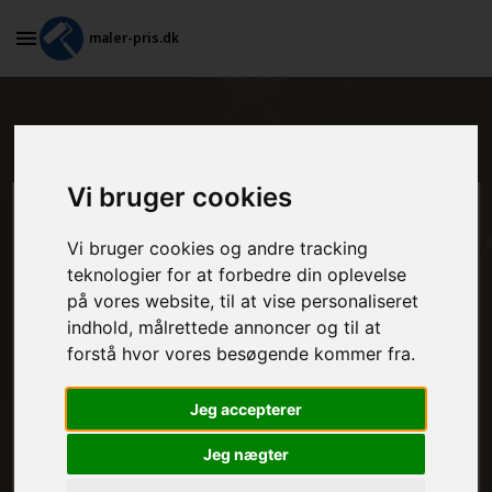
maler-pris.dk
Hvad koster tapetsering i Hejls?
Vi bruger cookies
Beregn prisen her
Vi bruger cookies og andre tracking
teknologier for at forbedre din oplevelse
MALEROPGAVER - INDVENDIGT:
på vores website, til at vise personaliseret
indhold, målrettede annoncer og til at
forstå hvor vores besøgende kommer fra.
MALEROPGAVER - UDVENDIGT:
Jeg accepterer
Jeg nægter
FRAFLYTNINGSPAKKE: