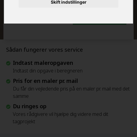
Skift indstillinger
Beregn Prisen - Gratis
Sådan fungerer vores service
Indtast maleropgaven
Indtast din opgave i beregneren
Pris for en maler pr. mail
Du får din vejledende pris på en maler pr. mail med det
samme
Du ringes op
Vores rådgivere vil hjælpe dig videre med dit
tagprojekt