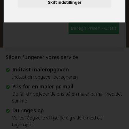
FRAFLYTNINGSPAKKE:
Skift indstillinger
Beregn Prisen - Gratis
Sådan fungerer vores service
Indtast maleropgaven
Indtast din opgave i beregneren
Pris for en maler pr. mail
Du får din vejledende pris på en maler pr. mail med det
samme
Du ringes op
Vores rådgivere vil hjælpe dig videre med dit
tagprojekt