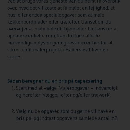
Ved at bruge vores tjeneste kan du nemt få overblik
over, hvad det vil koste at få malet en lejlighed, et
hus, eller endda specialopgaver som at male
køkkenbordplader eller trælofter. Uanset om du
overvejer at male hele dit hjem eller blot ønsker at
opdatere enkelte rum, kan du finde alle de
nødvendige oplysninger og ressourcer her for at
sikre, at dit malerprojekt i Haderslev bliver en
succes.
Sådan beregner du en pris på tapetsering
Start med at vælge ‘Maleropgaver – indvendigt’
og herefter ‘Vægge, lofter og/eller træværk’.
Vælg nu de opgaver, som du gerne vil have en
pris på, og indtast opgavens samlede antal m2.