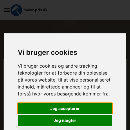
maler-pris.dk
Hvad koster tapetsering i
Haderslev?
Vi bruger cookies
Vi bruger cookies og andre tracking
Beregn prisen her
teknologier for at forbedre din oplevelse
på vores website, til at vise personaliseret
MALEROPGAVER - INDVENDIGT:
indhold, målrettede annoncer og til at
forstå hvor vores besøgende kommer fra.
MALEROPGAVER - UDVENDIGT:
Jeg accepterer
Jeg nægter