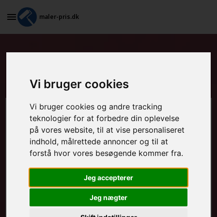
maler-pris.dk
Grundarbejde og spartling af
vægge i Vorbasse
Vi bruger cookies
Vi bruger cookies og andre tracking
Beregn prisen her
teknologier for at forbedre din oplevelse
på vores website, til at vise personaliseret
MALEROPGAVER - INDVENDIGT:
indhold, målrettede annoncer og til at
forstå hvor vores besøgende kommer fra.
Jeg accepterer
MALEROPGAVER - UDVENDIGT:
Jeg nægter