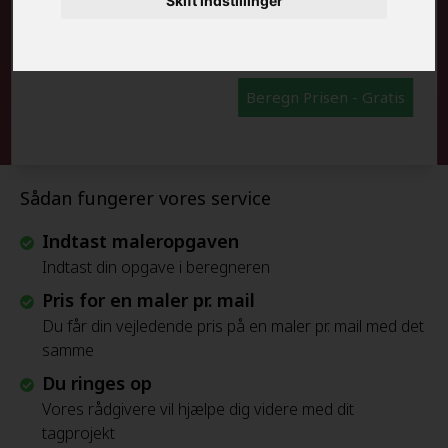
Skift indstillinger
FRAFLYTNINGSPAKKE:
Beregn Prisen - Gratis
Sådan fungerer vores service
Indtast maleropgaven
Indtast din opgave i beregneren
Pris for en maler pr. mail
Du får din vejledende pris på en maler pr. mail med det
samme
Du ringes op
Vores rådgivere vil hjælpe dig videre med dit
tagprojekt