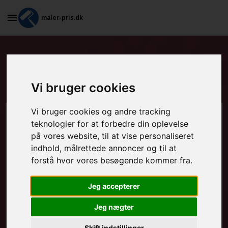
maler-pris.dk
Grundarbejde og spartling af
vægge i Skals
Vi bruger cookies
Vi bruger cookies og andre tracking
Beregn prisen her
teknologier for at forbedre din oplevelse
på vores website, til at vise personaliseret
MALEROPGAVER - INDVENDIGT:
indhold, målrettede annoncer og til at
forstå hvor vores besøgende kommer fra.
Jeg accepterer
MALEROPGAVER - UDVENDIGT:
Jeg nægter
Skift indstillinger