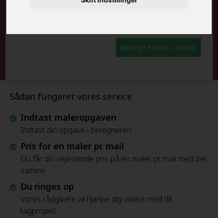
FRAFLYTNINGSPAKKE:
Beregn Prisen - Gratis
Sådan fungerer vores service
Indtast maleropgaven
Indtast din opgave i beregneren
Pris for en maler pr. mail
Du får din vejledende pris på en maler pr. mail med det
samme
Du ringes op
Vores rådgivere vil hjælpe dig videre med dit
tagprojekt