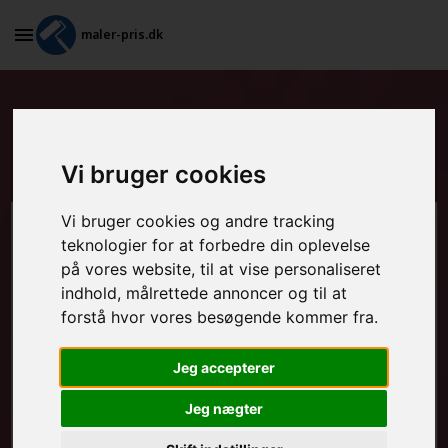
maler-pris.dk
Grundarbejde og spartling af
vægge i Nørre Snede
Vi bruger cookies
Vi bruger cookies og andre tracking
Beregn prisen her
teknologier for at forbedre din oplevelse
på vores website, til at vise personaliseret
MALEROPGAVER - INDVENDIGT:
indhold, målrettede annoncer og til at
forstå hvor vores besøgende kommer fra.
Jeg accepterer
MALEROPGAVER - UDVENDIGT:
Jeg nægter