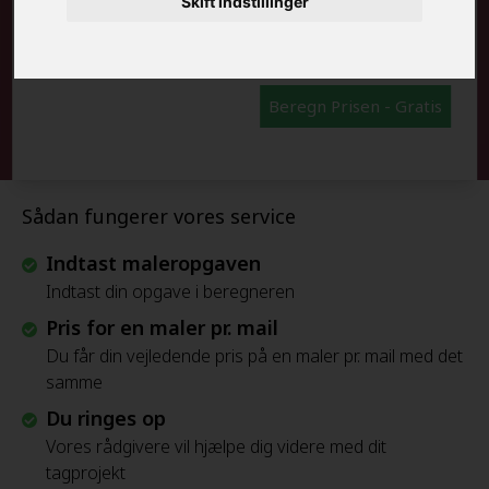
Skift indstillinger
FRAFLYTNINGSPAKKE:
Beregn Prisen - Gratis
Sådan fungerer vores service
Indtast maleropgaven
Indtast din opgave i beregneren
Pris for en maler pr. mail
Du får din vejledende pris på en maler pr. mail med det
samme
Du ringes op
Vores rådgivere vil hjælpe dig videre med dit
tagprojekt