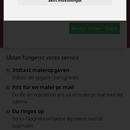
Skift indstillinger
FRAFLYTNINGSPAKKE:
Beregn Prisen - Gratis
Sådan fungerer vores service
Indtast maleropgaven
Indtast din opgave i beregneren
Pris for en maler pr. mail
Du får din vejledende pris på en maler pr. mail med det
samme
Du ringes op
Vores rådgivere vil hjælpe dig videre med dit
tagprojekt