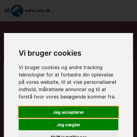
maler-pris.dk
Grundarbejde og spartling af
vægge i Marstal
Vi bruger cookies
Vi bruger cookies og andre tracking
Beregn prisen her
teknologier for at forbedre din oplevelse
på vores website, til at vise personaliseret
MALEROPGAVER - INDVENDIGT:
indhold, målrettede annoncer og til at
forstå hvor vores besøgende kommer fra.
Jeg accepterer
MALEROPGAVER - UDVENDIGT:
Jeg nægter