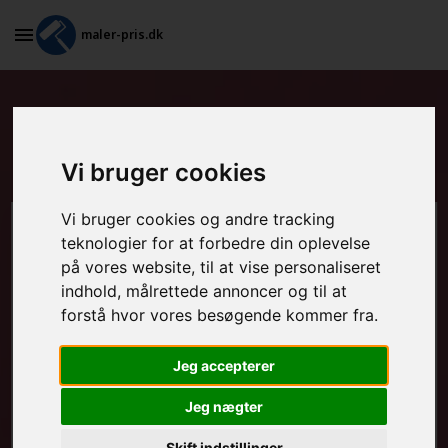
maler-pris.dk
Grundarbejde og spartling af
vægge i Lem St
Vi bruger cookies
Vi bruger cookies og andre tracking
Beregn prisen her
teknologier for at forbedre din oplevelse
på vores website, til at vise personaliseret
MALEROPGAVER - INDVENDIGT:
indhold, målrettede annoncer og til at
forstå hvor vores besøgende kommer fra.
Jeg accepterer
MALEROPGAVER - UDVENDIGT:
Jeg nægter
Skift indstillinger