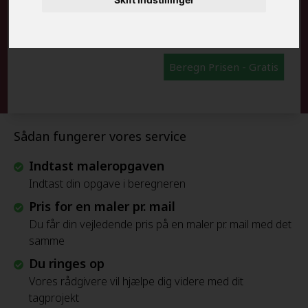
FRAFLYTNINGSPAKKE:
Beregn Prisen - Gratis
Sådan fungerer vores service
Indtast maleropgaven
Indtast din opgave i beregneren
Pris for en maler pr. mail
Du får din vejledende pris på en maler pr. mail med det
samme
Du ringes op
Vores rådgivere vil hjælpe dig videre med dit
tagprojekt