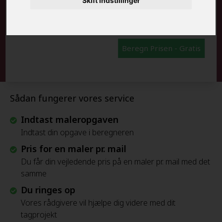
Skift indstillinger
FRAFLYTNINGSPAKKE:
Beregn Prisen - Gratis
Sådan fungerer vores service
Indtast maleropgaven
Indtast din opgave i beregneren
Pris for en maler pr. mail
Du får din vejledende pris på en maler pr. mail med det
samme
Du ringes op
Vores rådgivere vil hjælpe dig videre med dit
tagprojekt