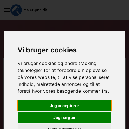
maler-pris.dk
Grundarbejde og spartling af
vægge i Helsinge
Vi bruger cookies
Vi bruger cookies og andre tracking
Beregn prisen her
teknologier for at forbedre din oplevelse
på vores website, til at vise personaliseret
MALEROPGAVER - INDVENDIGT:
indhold, målrettede annoncer og til at
forstå hvor vores besøgende kommer fra.
Jeg accepterer
MALEROPGAVER - UDVENDIGT:
Jeg nægter