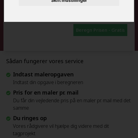
Skift indstillinger
FRAFLYTNINGSPAKKE:
Beregn Prisen - Gratis
Sådan fungerer vores service
Indtast maleropgaven
Indtast din opgave i beregneren
Pris for en maler pr. mail
Du får din vejledende pris på en maler pr. mail med det
samme
Du ringes op
Vores rådgivere vil hjælpe dig videre med dit
tagprojekt