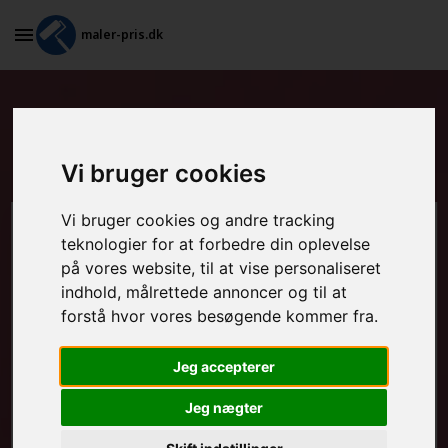
maler-pris.dk
Grundarbejde og spartling af
vægge i Gadbjerg
Vi bruger cookies
Vi bruger cookies og andre tracking
Beregn prisen her
teknologier for at forbedre din oplevelse
på vores website, til at vise personaliseret
MALEROPGAVER - INDVENDIGT:
indhold, målrettede annoncer og til at
forstå hvor vores besøgende kommer fra.
Jeg accepterer
MALEROPGAVER - UDVENDIGT:
Jeg nægter