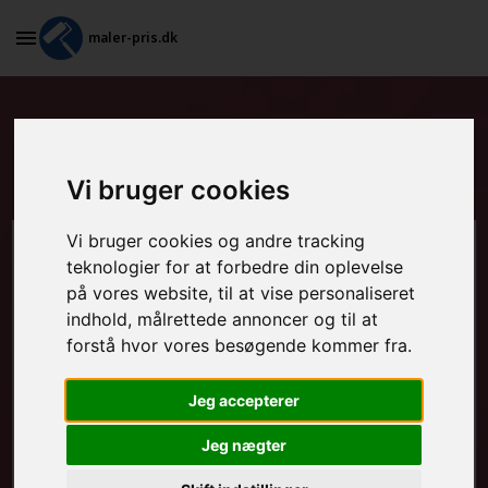
maler-pris.dk
Grundarbejde og spartling af
vægge i Engesvang
Vi bruger cookies
Vi bruger cookies og andre tracking
Beregn prisen her
teknologier for at forbedre din oplevelse
på vores website, til at vise personaliseret
MALEROPGAVER - INDVENDIGT:
indhold, målrettede annoncer og til at
forstå hvor vores besøgende kommer fra.
Jeg accepterer
MALEROPGAVER - UDVENDIGT:
Jeg nægter