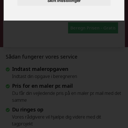
Skift indstillinger
FRAFLYTNINGSPAKKE:
Beregn Prisen - Gratis
Sådan fungerer vores service
Indtast maleropgaven
Indtast din opgave i beregneren
Pris for en maler pr. mail
Du får din vejledende pris på en maler pr. mail med det
samme
Du ringes op
Vores rådgivere vil hjælpe dig videre med dit
tagprojekt