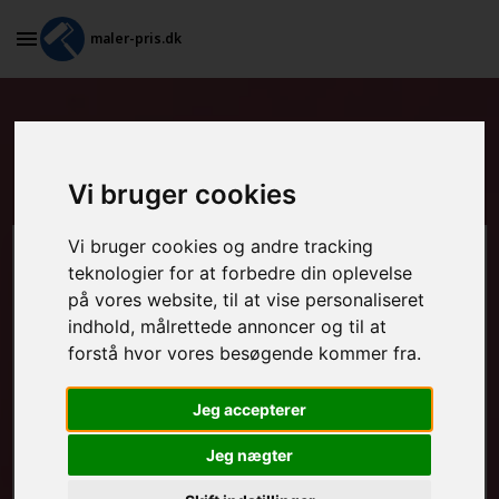
maler-pris.dk
Grundarbejde og spartling af
vægge i Brønshøj
Vi bruger cookies
Vi bruger cookies og andre tracking
Beregn prisen her
teknologier for at forbedre din oplevelse
på vores website, til at vise personaliseret
MALEROPGAVER - INDVENDIGT:
indhold, målrettede annoncer og til at
forstå hvor vores besøgende kommer fra.
Jeg accepterer
MALEROPGAVER - UDVENDIGT:
Jeg nægter