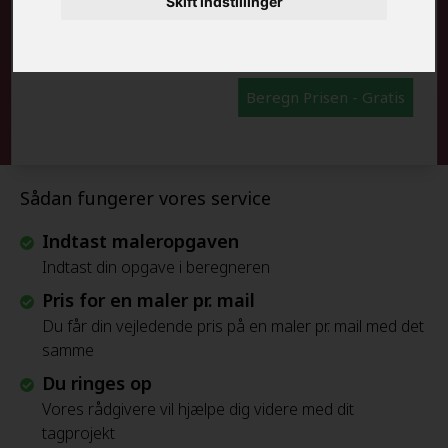
FRAFLYTNINGSPAKKE:
Skift indstillinger
Beregn Prisen - Gratis
Sådan fungerer vores service
Indtast maleropgaven
Indtast din opgave i beregneren
Pris for en maler pr. mail
Du får din vejledende pris på en maler pr. mail med det
samme
Du ringes op
Vores rådgivere vil hjælpe dig videre med dit
tagprojekt