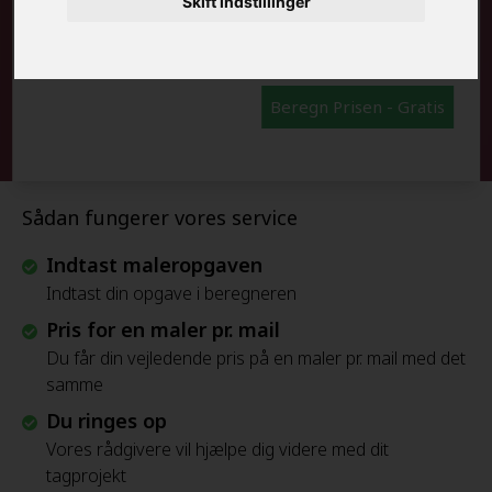
Skift indstillinger
FRAFLYTNINGSPAKKE:
Beregn Prisen - Gratis
Sådan fungerer vores service
Indtast maleropgaven
Indtast din opgave i beregneren
Pris for en maler pr. mail
Du får din vejledende pris på en maler pr. mail med det
samme
Du ringes op
Vores rådgivere vil hjælpe dig videre med dit
tagprojekt