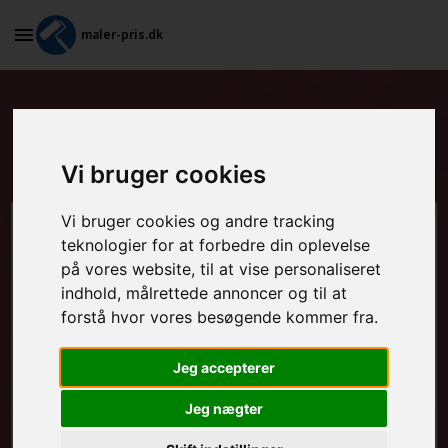
maler-pris.dk
Grundarbejde og spartling af
vægge i Augustenborg
Vi bruger cookies
Vi bruger cookies og andre tracking
Beregn prisen her
teknologier for at forbedre din oplevelse
på vores website, til at vise personaliseret
MALEROPGAVER - INDVENDIGT:
indhold, målrettede annoncer og til at
forstå hvor vores besøgende kommer fra.
Jeg accepterer
MALEROPGAVER - UDVENDIGT:
Jeg nægter