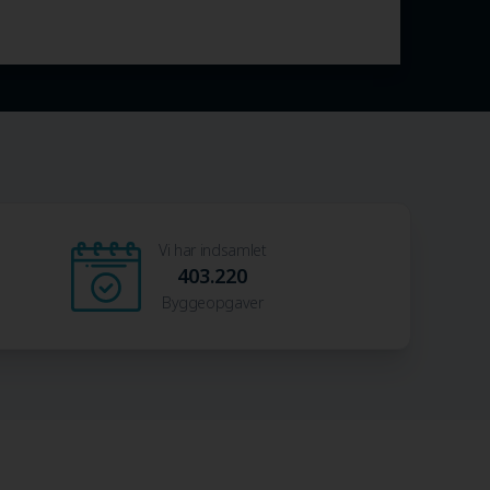
Vi har indsamlet
403.220
Byggeopgaver