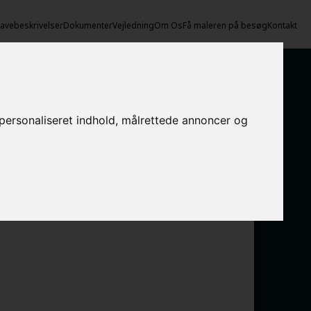
vebeskrivelser
Dokumenter
Vejledning
Om Os
Få maleren på besøg
Kontakt
e personaliseret indhold, målrettede annoncer og