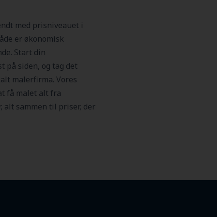
endt med prisniveauet i
 både er økonomisk
nde. Start din
 på siden, og tag det
kalt malerfirma. Vores
at få malet alt fra
 alt sammen til priser, der