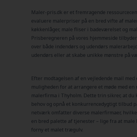
Maler-pris.dk er et fremragende ressourcecen
evaluere malerpriser på en bred vifte af male
køkkenlåger, male fliser i badeværelset og ma
Prisberegneren på vores hjemmeside tilbyder
over både indendørs og udendørs malerarbejd
udendørs eller at skabe unikke mønstre på v
Efter modtagelsen af en vejledende mail med et
muligheden for at arrangere et møde med en m
malerfirma i Thyholm. Dette trin sikrer, at du 
behov og opnå et konkurrencedygtigt tilbud p
netværk omfatter diverse malerfirmaer, hvilket
en bred palette af tjenester – lige fra at male
forny et malet trægulv.