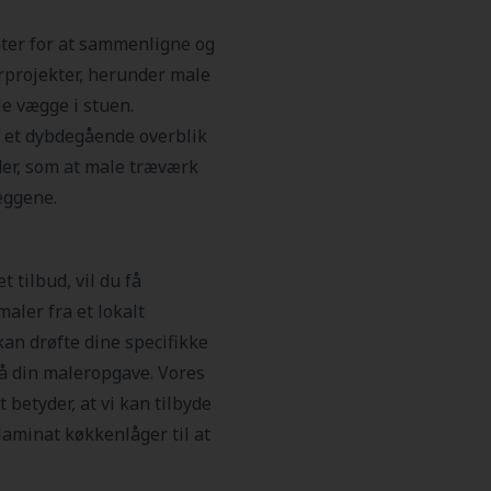
ter for at sammenligne og
rprojekter, herunder male
le vægge i stuen.
 et dybdegående overblik
er, som at male træværk
æggene.
 tilbud, vil du få
aler fra et lokalt
kan drøfte dine specifikke
å din maleropgave. Vores
 betyder, at vi kan tilbyde
 laminat køkkenlåger til at