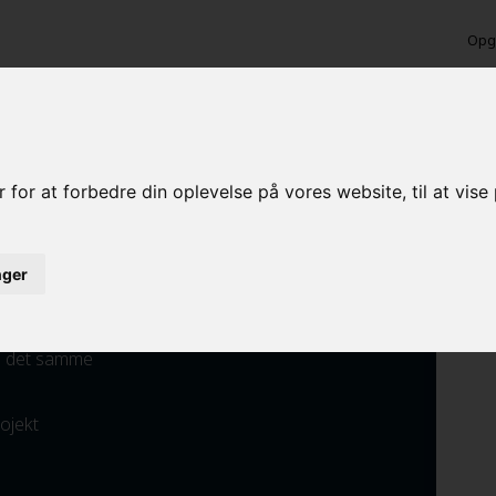
Opga
 lokalt malerfirma i Thyholm
 for at forbedre din oplevelse på vores website, til at vis
inger
ed det samme
rojekt