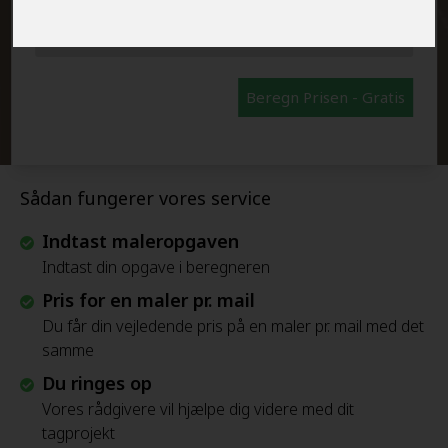
FRAFLYTNINGSPAKKE:
Beregn Prisen - Gratis
Sådan fungerer vores service
Indtast maleropgaven
Indtast din opgave i beregneren
Pris for en maler pr. mail
Du får din vejledende pris på en maler pr. mail med det
samme
Du ringes op
Vores rådgivere vil hjælpe dig videre med dit
tagprojekt