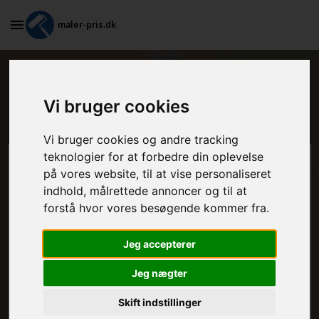
maler-pris.dk
Godt og billigt tilbud fra lokalt
Vi bruger cookies
malerfirma i Storvorde
Vi bruger cookies og andre tracking
teknologier for at forbedre din oplevelse
Beregn prisen her
på vores website, til at vise personaliseret
indhold, målrettede annoncer og til at
MALEROPGAVER - INDVENDIGT:
forstå hvor vores besøgende kommer fra.
Jeg accepterer
MALEROPGAVER - UDVENDIGT:
Jeg nægter
Skift indstillinger