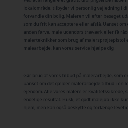
Ved at arrangere et gratis, uforpligtende møde m
lokalområde, tilbyder vi personlig vejledning i d
forvandle din bolig. Maleren vil efter besøget uda
som du frit kan acceptere eller afslå. Uanset om
anden farve, male udendørs træværk eller få r
malerteknikker som brug af malersprøjtepistol el
malearbejde, kan vores service hjælpe dig.
Gør brug af vores tilbud på malerarbejde, som er
uanset om det gælder malerarbejde tilbud i en le
ejendom. Alle vores malere er kvalitetssikrede, s
endelige resultat. Husk, et godt malejob ikke kun
hjem, men kan også beskytte og forlænge levetide