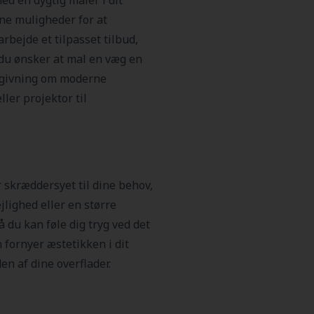
ed en dygtig maler i dit
ine muligheder for at
rbejde et tilpasset tilbud,
 du ønsker at mal en væg en
ådgivning om moderne
ler projektor til
 skræddersyet til dine behov,
jlighed eller en større
å du kan føle dig tryg ved det
 fornyer æstetikken i dit
n af dine overflader.