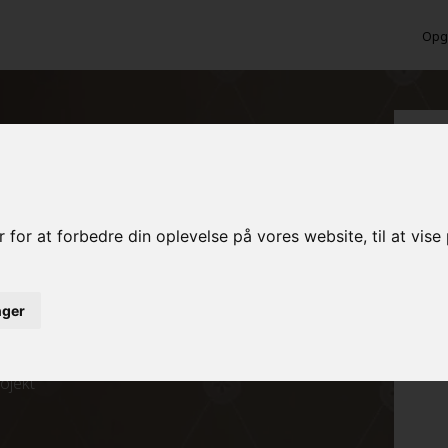
Opga
 Vissenbjerg?
 for at forbedre din oplevelse på vores website, til at vis
inger
ed det samme
rojekt