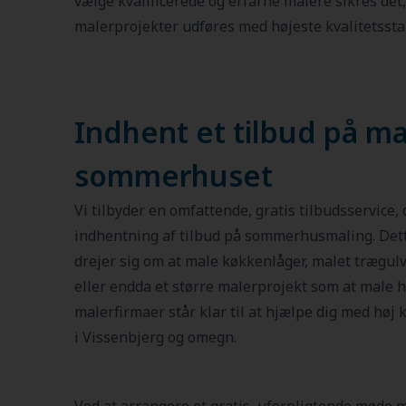
vælge kvalificerede og erfarne malere sikres det
malerprojekter udføres med højeste kvalitetssta
Indhent et tilbud på ma
sommerhuset
Vi tilbyder en omfattende, gratis tilbudsservice, d
indhentning af tilbud på sommerhusmaling. Dett
drejer sig om at male køkkenlåger, malet trægulv,
eller endda et større malerprojekt som at male he
malerfirmaer står klar til at hjælpe dig med høj 
i Vissenbjerg og omegn.