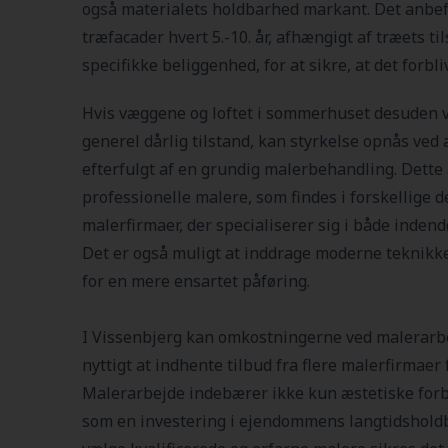
også materialets holdbarhed markant. Det anbef
træfacader hvert 5.-10. år, afhængigt af træets 
specifikke beliggenhed, for at sikre, at det forbli
Hvis væggene og loftet i sommerhuset desuden vi
generel dårlig tilstand, kan styrkelse opnås ved a
efterfulgt af en grundig malerbehandling. Dette
professionelle malere, som findes i forskellige 
malerfirmaer, der specialiserer sig i både indend
Det er også muligt at inddrage moderne teknikke
for en mere ensartet påføring.
I Vissenbjerg kan omkostningerne ved malerarbe
nyttigt at indhente tilbud fra flere malerfirmaer 
Malerarbejde indebærer ikke kun æstetiske forb
som en investering i ejendommens langtidsholdb