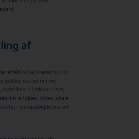
, at både små og store
ndard.
ling af
er effektivt faciliterer hurtig
e gælder, uanset om det
 male fliser i badeværelset,
le din lejlighed. Vores lokale
kvalitet i malerarbejde overalt