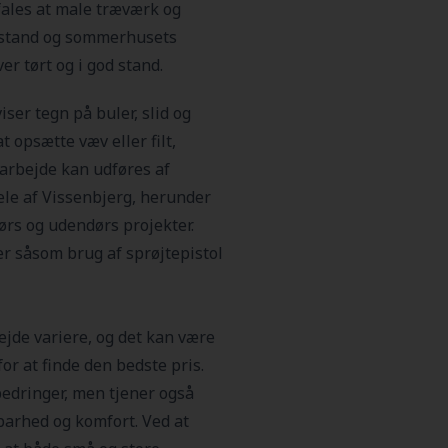
ales at male træværk og
tilstand og sommerhusets
ver tørt og i god stand.
ser tegn på buler, slid og
t opsætte væv eller filt,
 arbejde kan udføres af
dele af Vissenbjerg, herunder
ørs og udendørs projekter.
r såsom brug af sprøjtepistol
jde variere, og det kan være
for at finde den bedste pris.
edringer, men tjener også
arhed og komfort. Ved at