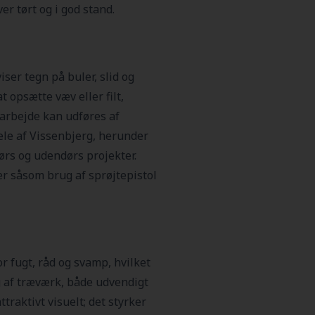
ver tørt og i god stand.
ser tegn på buler, slid og
t opsætte væv eller filt,
 arbejde kan udføres af
dele af Vissenbjerg, herunder
ørs og udendørs projekter.
r såsom brug af sprøjtepistol
r fugt, råd og svamp, hvilket
g af træværk, både udvendigt
raktivt visuelt; det styrker