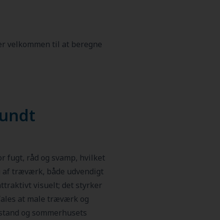
 er velkommen til at beregne
sundt
r fugt, råd og svamp, hvilket
g af træværk, både udvendigt
raktivt visuelt; det styrker
ales at male træværk og
tilstand og sommerhusets