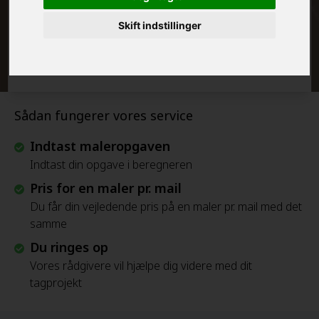
Skift indstillinger
Beregn Prisen - Gratis
Sådan fungerer vores service
Indtast maleropgaven
Indtast din opgave i beregneren
Pris for en maler pr. mail
Du får din vejledende pris på en maler pr. mail med det
samme
Du ringes op
Vores rådgivere vil hjælpe dig videre med dit
tagprojekt