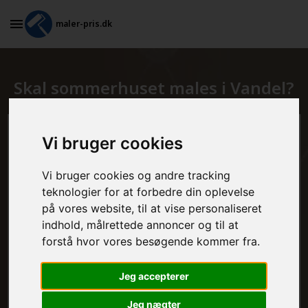
maler-pris.dk
Skal sommerhuset males i Vandel?
Beregn prisen her
Vi bruger cookies
Vi bruger cookies og andre tracking
MALEROPGAVER - INDVENDIGT:
teknologier for at forbedre din oplevelse
på vores website, til at vise personaliseret
indhold, målrettede annoncer og til at
MALEROPGAVER - UDVENDIGT:
forstå hvor vores besøgende kommer fra.
Jeg accepterer
FRAFLYTNINGSPAKKE:
Jeg nægter