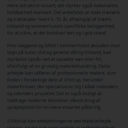
mere attraktivt visuelt; det styrker også materialets
holdbarhed markant. Det anbefales at male træværk
og træfacader hvert 5.-10. år, afhængigt af træets
tilstand og sommerhusets specifikke beliggenhed,
for at sikre, at det forbliver tørt og i god stand.
Hvis væggene og loftet i sommerhuset desuden viser
tegn på buler, slid og generel dårlig tilstand, kan
styrkelse opnås ved at opsætte væv eller filt,
efterfulgt af en grundig malerbehandling. Dette
arbejde kan udføres af professionelle malere, som
findes i forskellige dele af Ulstrup, herunder
malerfirmaer, der specialiserer sig i både indendørs
og udendørs projekter. Det er også muligt at
inddrage moderne teknikker såsom brug af
sprøjtepistol for en mere ensartet påføring.
I Ulstrup kan omkostningerne ved malerarbejde
variere, og det kan være nyttigt at indhente tilbud