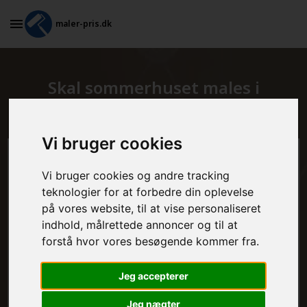
maler-pris.dk
Skal sommerhuset males i
Ulstrup?
Vi bruger cookies
Beregn prisen her
Vi bruger cookies og andre tracking
teknologier for at forbedre din oplevelse
MALEROPGAVER - INDVENDIGT:
på vores website, til at vise personaliseret
indhold, målrettede annoncer og til at
forstå hvor vores besøgende kommer fra.
MALEROPGAVER - UDVENDIGT:
Jeg accepterer
Jeg nægter