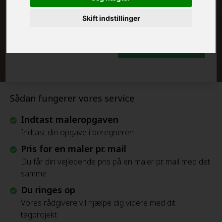
FRAFLYTNINGSPAKKE:
Skift indstillinger
Beregn Prisen - Gratis
Sådan fungerer vores service
Indtast maleropgaven
Indtast din opgave i beregneren
Pris for en maler pr. mail
Du får din vejledende pris på en maler pr. mail med det
samme
Du ringes op
Vores rådgivere vil hjælpe dig videre med dit
tagprojekt