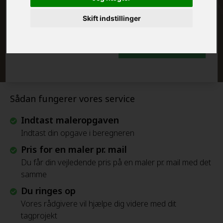
FRAFLYTNINGSPAKKE:
Skift indstillinger
Beregn Prisen - Gratis
Sådan fungerer vores service
Indtast maleropgaven
Indtast din opgave i beregneren
Pris for en maler pr. mail
Du får din vejledende pris på en maler pr. mail med det
samme
Du ringes op
Vores rådgivere vil hjælpe dig videre med dit
tagprojekt