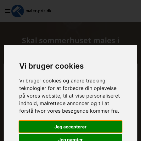
maler-pris.dk
Skal sommerhuset males i
Tylstrup?
Vi bruger cookies
Beregn prisen her
Vi bruger cookies og andre tracking
teknologier for at forbedre din oplevelse
MALEROPGAVER - INDVENDIGT:
på vores website, til at vise personaliseret
indhold, målrettede annoncer og til at
forstå hvor vores besøgende kommer fra.
MALEROPGAVER - UDVENDIGT:
Jeg accepterer
Jeg nægter