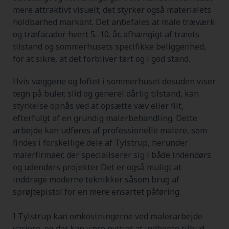
mere attraktivt visuelt; det styrker også materialets
holdbarhed markant. Det anbefales at male træværk
og træfacader hvert 5.-10. år, afhængigt af træets
tilstand og sommerhusets specifikke beliggenhed,
for at sikre, at det forbliver tørt og i god stand.
Hvis væggene og loftet i sommerhuset desuden viser
tegn på buler, slid og generel dårlig tilstand, kan
styrkelse opnås ved at opsætte væv eller filt,
efterfulgt af en grundig malerbehandling. Dette
arbejde kan udføres af professionelle malere, som
findes i forskellige dele af Tylstrup, herunder
malerfirmaer, der specialiserer sig i både indendørs
og udendørs projekter. Det er også muligt at
inddrage moderne teknikker såsom brug af
sprøjtepistol for en mere ensartet påføring.
I Tylstrup kan omkostningerne ved malerarbejde
variere, og det kan være nyttigt at indhente tilbud