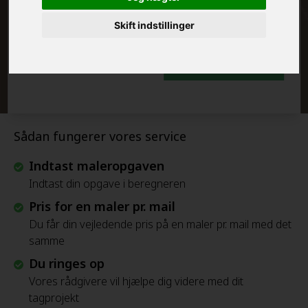
FRAFLYTNINGSPAKKE:
Skift indstillinger
Beregn Prisen - Gratis
Sådan fungerer vores service
Indtast maleropgaven
Indtast din opgave i beregneren
Pris for en maler pr. mail
Du får din vejledende pris på en maler pr. mail med det
samme
Du ringes op
Vores rådgivere vil hjælpe dig videre med dit
tagprojekt