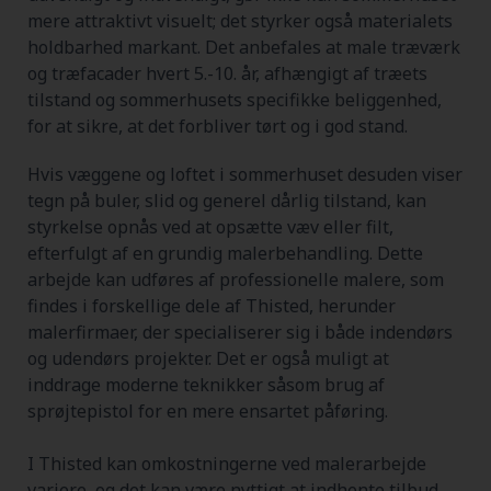
mere attraktivt visuelt; det styrker også materialets
holdbarhed markant. Det anbefales at male træværk
og træfacader hvert 5.-10. år, afhængigt af træets
tilstand og sommerhusets specifikke beliggenhed,
for at sikre, at det forbliver tørt og i god stand.
Hvis væggene og loftet i sommerhuset desuden viser
tegn på buler, slid og generel dårlig tilstand, kan
styrkelse opnås ved at opsætte væv eller filt,
efterfulgt af en grundig malerbehandling. Dette
arbejde kan udføres af professionelle malere, som
findes i forskellige dele af Thisted, herunder
malerfirmaer, der specialiserer sig i både indendørs
og udendørs projekter. Det er også muligt at
inddrage moderne teknikker såsom brug af
sprøjtepistol for en mere ensartet påføring.
I Thisted kan omkostningerne ved malerarbejde
variere, og det kan være nyttigt at indhente tilbud