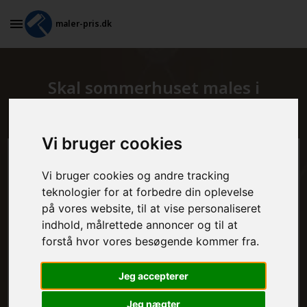
maler-pris.dk
Skal sommerhuset males i
Thisted?
Vi bruger cookies
Beregn prisen her
Vi bruger cookies og andre tracking
teknologier for at forbedre din oplevelse
MALEROPGAVER - INDVENDIGT:
på vores website, til at vise personaliseret
indhold, målrettede annoncer og til at
forstå hvor vores besøgende kommer fra.
MALEROPGAVER - UDVENDIGT:
Jeg accepterer
Jeg nægter