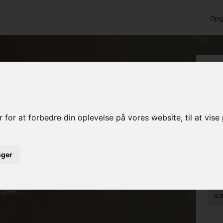
Opga
 Terndrup?
Ber
MAL
 for at forbedre din oplevelse på vores website, til at vis
MAL
inger
ed det samme
FRA
rojekt