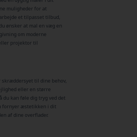
ed en dygtig maler i dit
ine muligheder for at
rbejde et tilpasset tilbud,
 du ønsker at mal en væg en
ådgivning om moderne
ler projektor til
 skræddersyet til dine behov,
jlighed eller en større
å du kan føle dig tryg ved det
 fornyer æstetikken i dit
n af dine overflader.