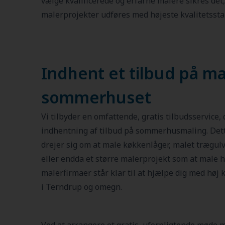
vælge kvalificerede og erfarne malere sikres det
malerprojekter udføres med højeste kvalitetssta
Indhent et tilbud på ma
sommerhuset
Vi tilbyder en omfattende, gratis tilbudsservice, d
indhentning af tilbud på sommerhusmaling. Dett
drejer sig om at male køkkenlåger, malet trægulv,
eller endda et større malerprojekt som at male he
malerfirmaer står klar til at hjælpe dig med høj 
i Terndrup og omegn.