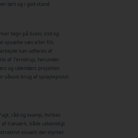
ver tørt og i god stand.
ser tegn på buler, slid og
t opsætte væv eller filt,
 arbejde kan udføres af
dele af Terndrup, herunder
ørs og udendørs projekter.
r såsom brug af sprøjtepistol
fugt, råd og svamp, hvilket
g af træværk, både udvendigt
raktivt visuelt; det styrker