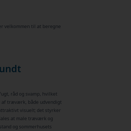
 er velkommen til at beregne
sundt
fugt, råd og svamp, hvilket
g af træværk, både udvendigt
raktivt visuelt; det styrker
ales at male træværk og
tilstand og sommerhusets