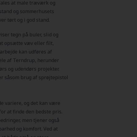
ales at male træværk og
tilstand og sommerhusets
ver tørt og i god stand.
ser tegn på buler, slid og
t opsætte væv eller filt,
 arbejde kan udføres af
dele af Terndrup, herunder
ørs og udendørs projekter.
r såsom brug af sprøjtepistol
 variere, og det kan være
for at finde den bedste pris.
edringer, men tjener også
arhed og komfort. Ved at