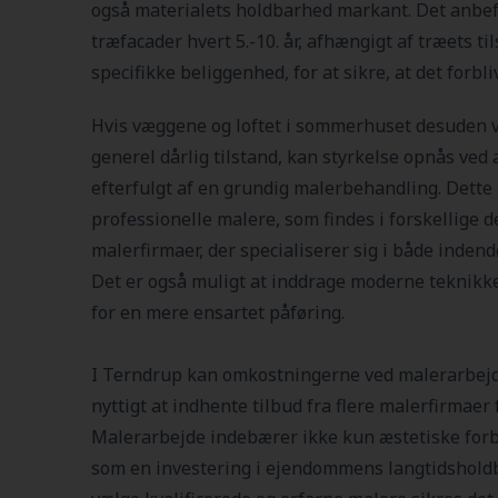
også materialets holdbarhed markant. Det anbef
træfacader hvert 5.-10. år, afhængigt af træets 
specifikke beliggenhed, for at sikre, at det forbli
Hvis væggene og loftet i sommerhuset desuden vi
generel dårlig tilstand, kan styrkelse opnås ved a
efterfulgt af en grundig malerbehandling. Dette
professionelle malere, som findes i forskellige 
malerfirmaer, der specialiserer sig i både indend
Det er også muligt at inddrage moderne teknikke
for en mere ensartet påføring.
I Terndrup kan omkostningerne ved malerarbejde
nyttigt at indhente tilbud fra flere malerfirmaer 
Malerarbejde indebærer ikke kun æstetiske forb
som en investering i ejendommens langtidsholdb