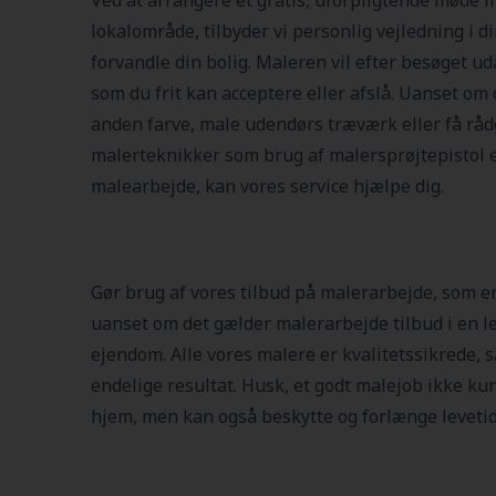
Ved at arrangere et gratis, uforpligtende møde m
lokalområde, tilbyder vi personlig vejledning i d
forvandle din bolig. Maleren vil efter besøget uda
som du frit kan acceptere eller afslå. Uanset om
anden farve, male udendørs træværk eller få r
malerteknikker som brug af malersprøjtepistol el
malearbejde, kan vores service hjælpe dig.
Gør brug af vores tilbud på malerarbejde, som er
uanset om det gælder malerarbejde tilbud i en le
ejendom. Alle vores malere er kvalitetssikrede, s
endelige resultat. Husk, et godt malejob ikke kun
hjem, men kan også beskytte og forlænge levetide