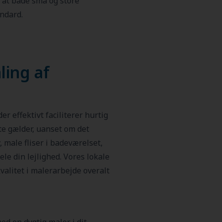
, at både små og store
ndard.
ling af
er effektivt faciliterer hurtig
e gælder, uanset om det
 male fliser i badeværelset,
le din lejlighed. Vores lokale
kvalitet i malerarbejde overalt