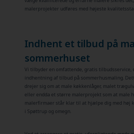
vælge kvalificerede og erfarne malere sikres det
malerprojekter udføres med højeste kvalitetssta
Indhent et tilbud på ma
sommerhuset
Vi tilbyder en omfattende, gratis tilbudsservice, d
indhentning af tilbud på sommerhusmaling. Dett
drejer sig om at male køkkenlåger, malet trægulv,
eller endda et større malerprojekt som at male he
malerfirmaer står klar til at hjælpe dig med høj 
i Spøttrup og omegn.