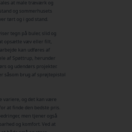
ales at male træværk og
tilstand og sommerhusets
ver tørt og i god stand.
ser tegn på buler, slid og
t opsætte væv eller filt,
 arbejde kan udføres af
dele af Spøttrup, herunder
ørs og udendørs projekter.
r såsom brug af sprøjtepistol
 variere, og det kan være
for at finde den bedste pris.
edringer, men tjener også
arhed og komfort. Ved at