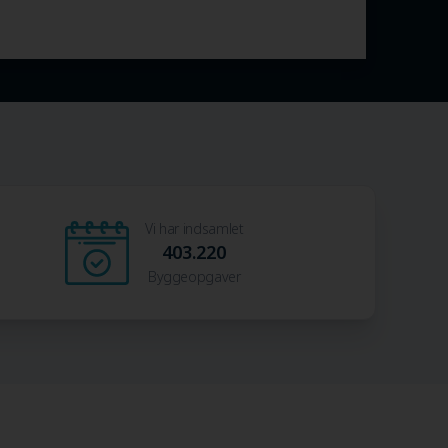
Vi har indsamlet
403.220
Byggeopgaver