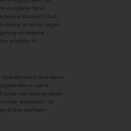
ed en dygtig maler i dit
ine muligheder for at
rbejde et tilpasset tilbud,
 du ønsker at mal en væg en
ådgivning om moderne
ler projektor til
 skræddersyet til dine behov,
jlighed eller en større
å du kan føle dig tryg ved det
 fornyer æstetikken i dit
n af dine overflader.