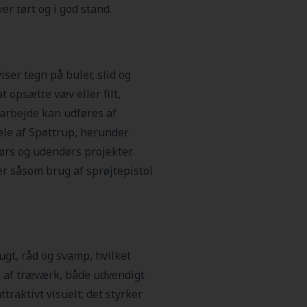
ver tørt og i god stand.
ser tegn på buler, slid og
t opsætte væv eller filt,
 arbejde kan udføres af
dele af Spøttrup, herunder
ørs og udendørs projekter.
r såsom brug af sprøjtepistol
ugt, råd og svamp, hvilket
g af træværk, både udvendigt
raktivt visuelt; det styrker