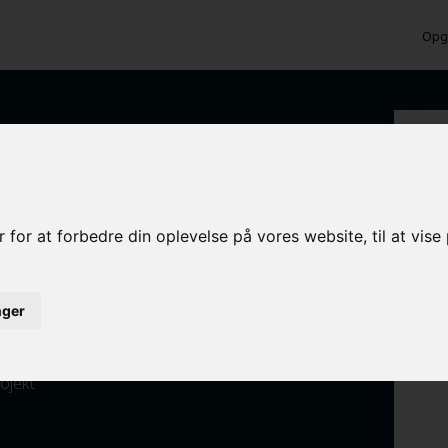
Opga
 Spøttrup?
 for at forbedre din oplevelse på vores website, til at vis
inger
ed det samme
rojekt