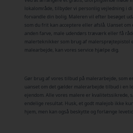
Ved at arrangere et gratis, uforpligtende møde m
lokalområde, tilbyder vi personlig vejledning i d
forvandle din bolig. Maleren vil efter besøget uda
som du frit kan acceptere eller afslå. Uanset om
anden farve, male udendørs træværk eller få r
malerteknikker som brug af malersprøjtepistol el
malearbejde, kan vores service hjælpe dig.
Gør brug af vores tilbud på malerarbejde, som er
uanset om det gælder malerarbejde tilbud i en le
ejendom. Alle vores malere er kvalitetssikrede, s
endelige resultat. Husk, et godt malejob ikke kun
hjem, men kan også beskytte og forlænge levetide