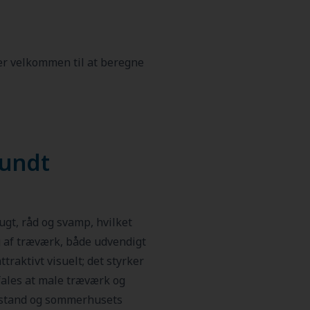
 er velkommen til at beregne
sundt
ugt, råd og svamp, hvilket
g af træværk, både udvendigt
raktivt visuelt; det styrker
ales at male træværk og
tilstand og sommerhusets