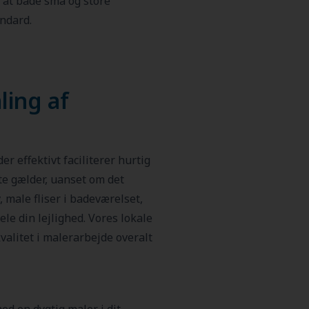
, at både små og store
ndard.
ling af
er effektivt faciliterer hurtig
e gælder, uanset om det
 male fliser i badeværelset,
le din lejlighed. Vores lokale
kvalitet i malerarbejde overalt