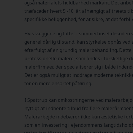
også materialets holdbarhed markant. Det anbef
træfacader hvert 5.-10. år, afhængigt af træets 
specifikke beliggenhed, for at sikre, at det forbli
Hvis væggene og loftet i sommerhuset desuden vi
generel dårlig tilstand, kan styrkelse opnås ved a
efterfulgt af en grundig malerbehandling. Dette
professionelle malere, som findes i forskellige 
malerfirmaer, der specialiserer sig i både indend
Det er også muligt at inddrage moderne teknikke
for en mere ensartet påføring.
I Spøttrup kan omkostningerne ved malerarbejde
nyttigt at indhente tilbud fra flere malerfirmaer 
Malerarbejde indebærer ikke kun æstetiske forb
som en investering i ejendommens langtidsholdb