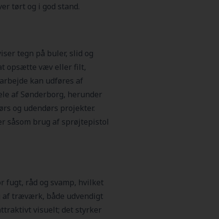
ver tørt og i god stand.
ser tegn på buler, slid og
t opsætte væv eller filt,
 arbejde kan udføres af
dele af Sønderborg, herunder
ørs og udendørs projekter.
r såsom brug af sprøjtepistol
r fugt, råd og svamp, hvilket
g af træværk, både udvendigt
raktivt visuelt; det styrker