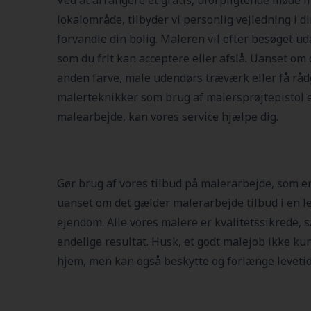
Ved at arrangere et gratis, uforpligtende møde m
lokalområde, tilbyder vi personlig vejledning i d
forvandle din bolig. Maleren vil efter besøget uda
som du frit kan acceptere eller afslå. Uanset om
anden farve, male udendørs træværk eller få r
malerteknikker som brug af malersprøjtepistol el
malearbejde, kan vores service hjælpe dig.
Gør brug af vores tilbud på malerarbejde, som er
uanset om det gælder malerarbejde tilbud i en le
ejendom. Alle vores malere er kvalitetssikrede, s
endelige resultat. Husk, et godt malejob ikke kun
hjem, men kan også beskytte og forlænge levetide