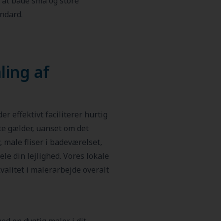
, at både små og store
ndard.
ling af
er effektivt faciliterer hurtig
e gælder, uanset om det
 male fliser i badeværelset,
le din lejlighed. Vores lokale
kvalitet i malerarbejde overalt