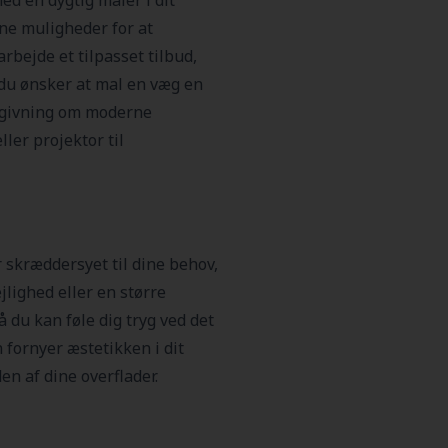
ed en dygtig maler i dit
ine muligheder for at
rbejde et tilpasset tilbud,
 du ønsker at mal en væg en
ådgivning om moderne
ler projektor til
 skræddersyet til dine behov,
jlighed eller en større
å du kan føle dig tryg ved det
 fornyer æstetikken i dit
n af dine overflader.