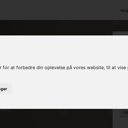
Opga
i Sønderborg?
Ber
MAL
 for at forbedre din oplevelse på vores website, til at vis
MAL
inger
ed det samme
FRA
rojekt