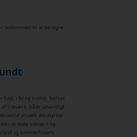
 er velkommen til at beregne
sundt
r fugt, råd og svamp, hvilket
g af træværk, både udvendigt
raktivt visuelt; det styrker
ales at male træværk og
tilstand og sommerhusets