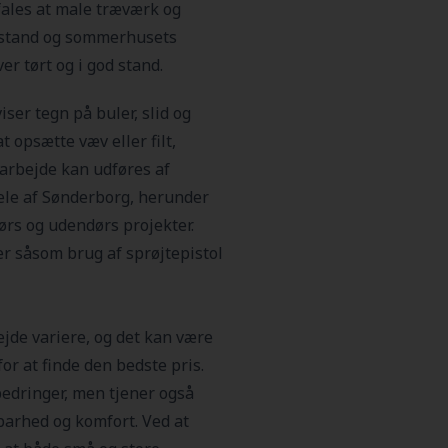
ales at male træværk og
tilstand og sommerhusets
ver tørt og i god stand.
ser tegn på buler, slid og
t opsætte væv eller filt,
 arbejde kan udføres af
dele af Sønderborg, herunder
ørs og udendørs projekter.
r såsom brug af sprøjtepistol
de variere, og det kan være
for at finde den bedste pris.
edringer, men tjener også
arhed og komfort. Ved at