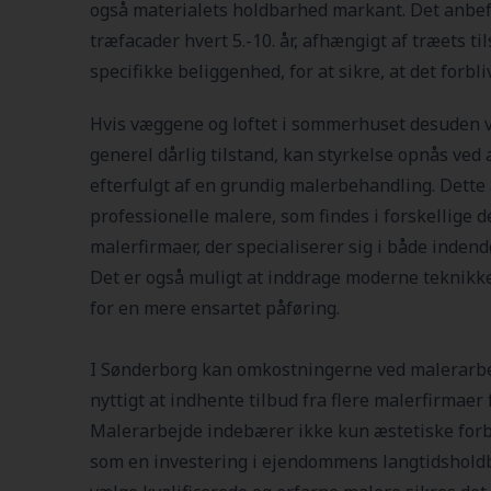
også materialets holdbarhed markant. Det anbef
træfacader hvert 5.-10. år, afhængigt af træets 
specifikke beliggenhed, for at sikre, at det forbli
Hvis væggene og loftet i sommerhuset desuden vi
generel dårlig tilstand, kan styrkelse opnås ved a
efterfulgt af en grundig malerbehandling. Dette
professionelle malere, som findes i forskellige 
malerfirmaer, der specialiserer sig i både indend
Det er også muligt at inddrage moderne teknikke
for en mere ensartet påføring.
I Sønderborg kan omkostningerne ved malerarbej
nyttigt at indhente tilbud fra flere malerfirmaer 
Malerarbejde indebærer ikke kun æstetiske forb
som en investering i ejendommens langtidsholdb