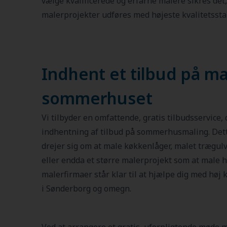
vælge kvalificerede og erfarne malere sikres det
malerprojekter udføres med højeste kvalitetssta
Indhent et tilbud på ma
sommerhuset
Vi tilbyder en omfattende, gratis tilbudsservice, d
indhentning af tilbud på sommerhusmaling. Dett
drejer sig om at male køkkenlåger, malet trægulv,
eller endda et større malerprojekt som at male he
malerfirmaer står klar til at hjælpe dig med høj 
i Sønderborg og omegn.