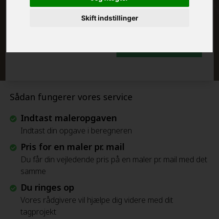
FRAFLYTNINGSPAKKE:
Skift indstillinger
Beregn Prisen - Gratis
Sådan fungerer vores service
Indtast maleropgaven
Indtast din opgave i beregneren
Pris for en maler pr. mail
Du får din vejledende pris på en maler pr. mail med det
samme
Du ringes op
Vores rådgivere vil hjælpe dig videre med dit
tagprojekt