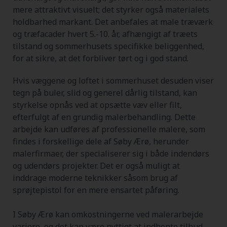
mere attraktivt visuelt; det styrker også materialets
holdbarhed markant. Det anbefales at male træværk
og træfacader hvert 5.-10. år, afhængigt af træets
tilstand og sommerhusets specifikke beliggenhed,
for at sikre, at det forbliver tørt og i god stand.
Hvis væggene og loftet i sommerhuset desuden viser
tegn på buler, slid og generel dårlig tilstand, kan
styrkelse opnås ved at opsætte væv eller filt,
efterfulgt af en grundig malerbehandling. Dette
arbejde kan udføres af professionelle malere, som
findes i forskellige dele af Søby Ærø, herunder
malerfirmaer, der specialiserer sig i både indendørs
og udendørs projekter. Det er også muligt at
inddrage moderne teknikker såsom brug af
sprøjtepistol for en mere ensartet påføring.
I Søby Ærø kan omkostningerne ved malerarbejde
variere, og det kan være nyttigt at indhente tilbud