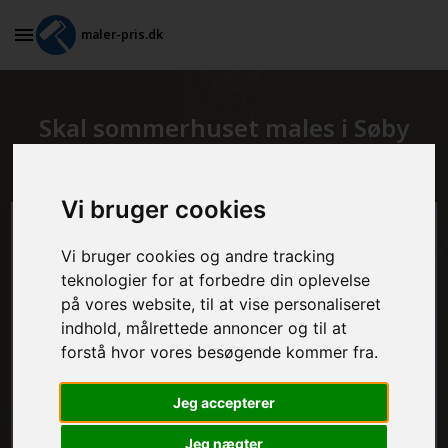
maler-pris.dk
Skal sommerhuset males i Søby
Ærø?
Vi bruger cookies
Beregn prisen her
Vi bruger cookies og andre tracking
teknologier for at forbedre din oplevelse
MALEROPGAVER - INDVENDIGT:
på vores website, til at vise personaliseret
indhold, målrettede annoncer og til at
forstå hvor vores besøgende kommer fra.
MALEROPGAVER - UDVENDIGT:
Jeg accepterer
Jeg nægter