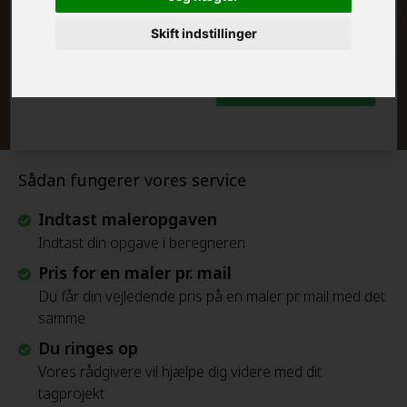
FRAFLYTNINGSPAKKE:
Skift indstillinger
Beregn Prisen - Gratis
Sådan fungerer vores service
Indtast maleropgaven
Indtast din opgave i beregneren
Pris for en maler pr. mail
Du får din vejledende pris på en maler pr. mail med det
samme
Du ringes op
Vores rådgivere vil hjælpe dig videre med dit
tagprojekt