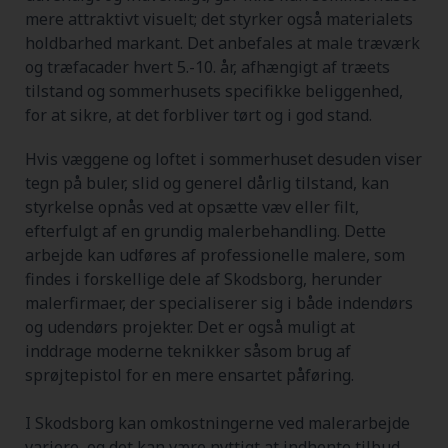
mere attraktivt visuelt; det styrker også materialets
holdbarhed markant. Det anbefales at male træværk
og træfacader hvert 5.-10. år, afhængigt af træets
tilstand og sommerhusets specifikke beliggenhed,
for at sikre, at det forbliver tørt og i god stand.
Hvis væggene og loftet i sommerhuset desuden viser
tegn på buler, slid og generel dårlig tilstand, kan
styrkelse opnås ved at opsætte væv eller filt,
efterfulgt af en grundig malerbehandling. Dette
arbejde kan udføres af professionelle malere, som
findes i forskellige dele af Skodsborg, herunder
malerfirmaer, der specialiserer sig i både indendørs
og udendørs projekter. Det er også muligt at
inddrage moderne teknikker såsom brug af
sprøjtepistol for en mere ensartet påføring.
I Skodsborg kan omkostningerne ved malerarbejde
variere, og det kan være nyttigt at indhente tilbud