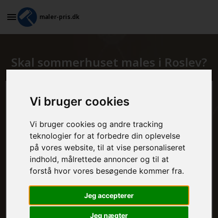
maler-pris.dk
Skal sommerhuset males i Roslev?
Beregn prisen her
Vi bruger cookies
Vi bruger cookies og andre tracking
MALEROPGAVER - INDVENDIGT:
teknologier for at forbedre din oplevelse
på vores website, til at vise personaliseret
indhold, målrettede annoncer og til at
MALEROPGAVER - UDVENDIGT:
forstå hvor vores besøgende kommer fra.
Jeg accepterer
FRAFLYTNINGSPAKKE:
Jeg nægter