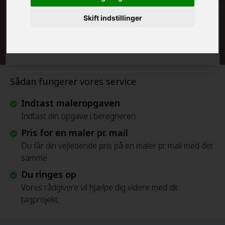
Skift indstillinger
Beregn Prisen - Gratis
Sådan fungerer vores service
Indtast maleropgaven
Indtast din opgave i beregneren
Pris for en maler pr. mail
Du får din vejledende pris på en maler pr. mail med det
samme
Du ringes op
Vores rådgivere vil hjælpe dig videre med dit
tagprojekt