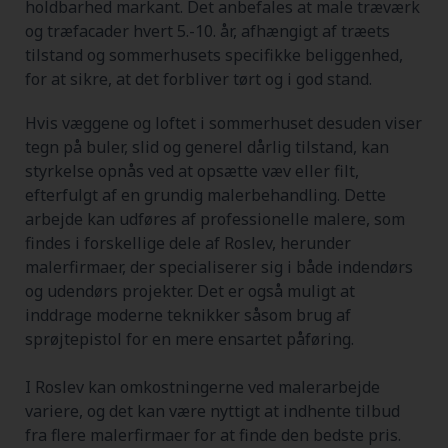
holdbarhed markant. Det anbefales at male træværk
og træfacader hvert 5.-10. år, afhængigt af træets
tilstand og sommerhusets specifikke beliggenhed,
for at sikre, at det forbliver tørt og i god stand.
Hvis væggene og loftet i sommerhuset desuden viser
tegn på buler, slid og generel dårlig tilstand, kan
styrkelse opnås ved at opsætte væv eller filt,
efterfulgt af en grundig malerbehandling. Dette
arbejde kan udføres af professionelle malere, som
findes i forskellige dele af Roslev, herunder
malerfirmaer, der specialiserer sig i både indendørs
og udendørs projekter. Det er også muligt at
inddrage moderne teknikker såsom brug af
sprøjtepistol for en mere ensartet påføring.
I Roslev kan omkostningerne ved malerarbejde
variere, og det kan være nyttigt at indhente tilbud
fra flere malerfirmaer for at finde den bedste pris.