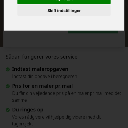
FRAFLYTNINGSPAKKE:
Skift indstillinger
Beregn Prisen - Gratis
Sådan fungerer vores service
Indtast maleropgaven
Indtast din opgave i beregneren
Pris for en maler pr. mail
Du får din vejledende pris på en maler pr. mail med det
samme
Du ringes op
Vores rådgivere vil hjælpe dig videre med dit
tagprojekt