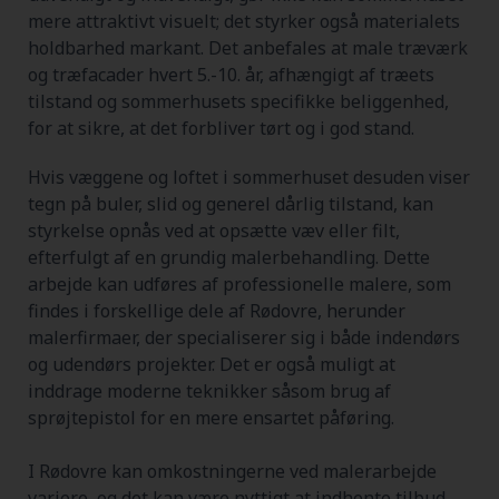
mere attraktivt visuelt; det styrker også materialets
holdbarhed markant. Det anbefales at male træværk
og træfacader hvert 5.-10. år, afhængigt af træets
tilstand og sommerhusets specifikke beliggenhed,
for at sikre, at det forbliver tørt og i god stand.
Hvis væggene og loftet i sommerhuset desuden viser
tegn på buler, slid og generel dårlig tilstand, kan
styrkelse opnås ved at opsætte væv eller filt,
efterfulgt af en grundig malerbehandling. Dette
arbejde kan udføres af professionelle malere, som
findes i forskellige dele af Rødovre, herunder
malerfirmaer, der specialiserer sig i både indendørs
og udendørs projekter. Det er også muligt at
inddrage moderne teknikker såsom brug af
sprøjtepistol for en mere ensartet påføring.
I Rødovre kan omkostningerne ved malerarbejde
variere, og det kan være nyttigt at indhente tilbud