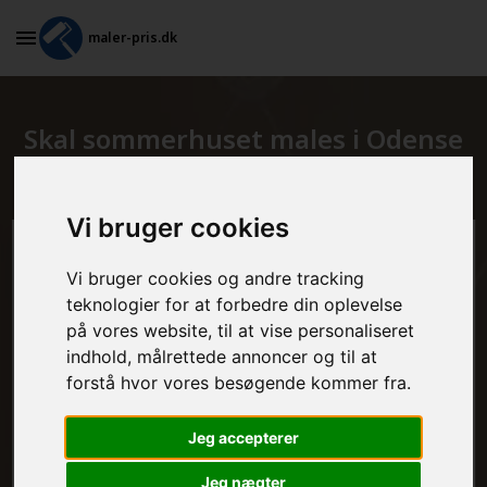
maler-pris.dk
Skal sommerhuset males i Odense
SV?
Vi bruger cookies
Beregn prisen her
Vi bruger cookies og andre tracking
teknologier for at forbedre din oplevelse
MALEROPGAVER - INDVENDIGT:
på vores website, til at vise personaliseret
indhold, målrettede annoncer og til at
forstå hvor vores besøgende kommer fra.
MALEROPGAVER - UDVENDIGT:
Jeg accepterer
Jeg nægter