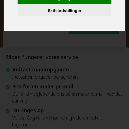
FRAFLYTNINGSPAKKE:
Skift indstillinger
Beregn Prisen - Gratis
Sådan fungerer vores service
Indtast maleropgaven
Indtast din opgave i beregneren
Pris for en maler pr. mail
Du får din vejledende pris på en maler pr. mail med det
samme
Du ringes op
Vores rådgivere vil hjælpe dig videre med dit
tagprojekt