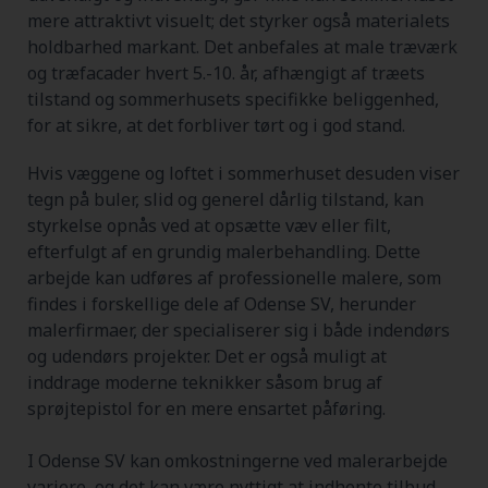
mere attraktivt visuelt; det styrker også materialets
holdbarhed markant. Det anbefales at male træværk
og træfacader hvert 5.-10. år, afhængigt af træets
tilstand og sommerhusets specifikke beliggenhed,
for at sikre, at det forbliver tørt og i god stand.
Hvis væggene og loftet i sommerhuset desuden viser
tegn på buler, slid og generel dårlig tilstand, kan
styrkelse opnås ved at opsætte væv eller filt,
efterfulgt af en grundig malerbehandling. Dette
arbejde kan udføres af professionelle malere, som
findes i forskellige dele af Odense SV, herunder
malerfirmaer, der specialiserer sig i både indendørs
og udendørs projekter. Det er også muligt at
inddrage moderne teknikker såsom brug af
sprøjtepistol for en mere ensartet påføring.
I Odense SV kan omkostningerne ved malerarbejde
variere, og det kan være nyttigt at indhente tilbud