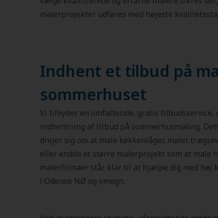
vælge kvalificerede og erfarne malere sikres det
malerprojekter udføres med højeste kvalitetssta
Indhent et tilbud på ma
sommerhuset
Vi tilbyder en omfattende, gratis tilbudsservice, d
indhentning af tilbud på sommerhusmaling. Dett
drejer sig om at male køkkenlåger, malet trægulv,
eller endda et større malerprojekt som at male he
malerfirmaer står klar til at hjælpe dig med høj 
i Odense NØ og omegn.