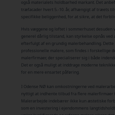
også materialets holdbarhed markant. Det anbef
træfacader hvert 5.-10. år, afhængigt af træets 
specifikke beliggenhed, for at sikre, at det forbli
Hvis væggene og loftet i sommerhuset desuden vi
generel dårlig tilstand, kan styrkelse opnås ved a
efterfulgt af en grundig malerbehandling. Dette
professionelle malere, som findes i forskellige
malerfirmaer, der specialiserer sig i både indend
Det er også muligt at inddrage moderne teknikke
for en mere ensartet påføring.
I Odense NØ kan omkostningerne ved malerarbej
nyttigt at indhente tilbud fra flere malerfirmaer 
Malerarbejde indebærer ikke kun æstetiske forb
som en investering i ejendommens langtidsholdb