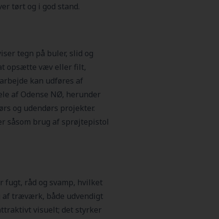
ver tørt og i god stand.
ser tegn på buler, slid og
t opsætte væv eller filt,
 arbejde kan udføres af
 dele af Odense NØ, herunder
ørs og udendørs projekter.
r såsom brug af sprøjtepistol
 fugt, råd og svamp, hvilket
g af træværk, både udvendigt
raktivt visuelt; det styrker