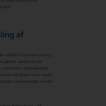
, at både små og store
ndard.
ling af
er effektivt faciliterer hurtig
e gælder, uanset om det
 male fliser i badeværelset,
le din lejlighed. Vores lokale
kvalitet i malerarbejde overalt