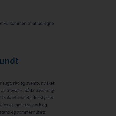
 er velkommen til at beregne
sundt
 fugt, råd og svamp, hvilket
g af træværk, både udvendigt
raktivt visuelt; det styrker
ales at male træværk og
tilstand og sommerhusets