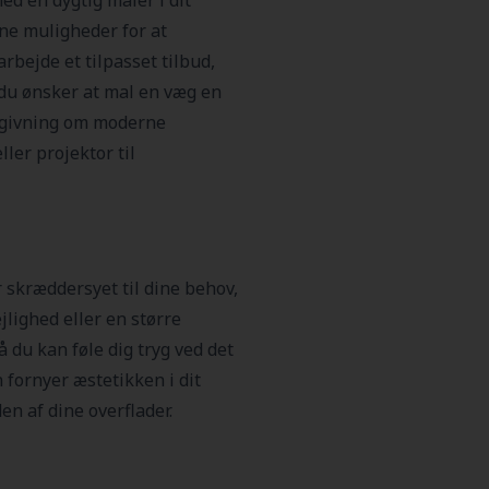
ed en dygtig maler i dit
ine muligheder for at
rbejde et tilpasset tilbud,
 du ønsker at mal en væg en
ådgivning om moderne
ler projektor til
 skræddersyet til dine behov,
jlighed eller en større
å du kan føle dig tryg ved det
 fornyer æstetikken i dit
n af dine overflader.