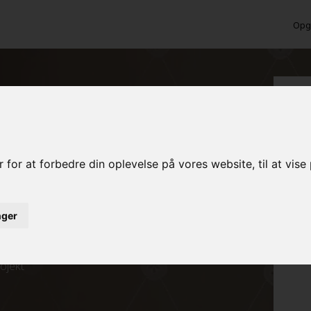
Opga
i Odense NØ?
 for at forbedre din oplevelse på vores website, til at vis
inger
ed det samme
rojekt