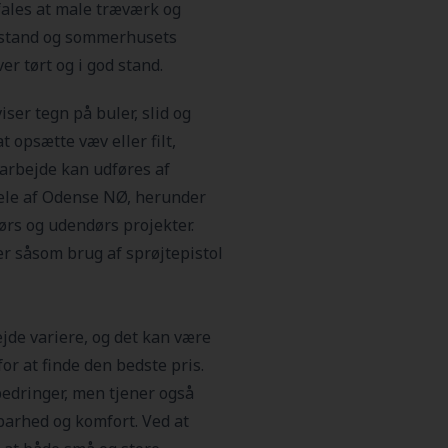
ales at male træværk og
tilstand og sommerhusets
ver tørt og i god stand.
ser tegn på buler, slid og
t opsætte væv eller filt,
 arbejde kan udføres af
 dele af Odense NØ, herunder
ørs og udendørs projekter.
r såsom brug af sprøjtepistol
de variere, og det kan være
for at finde den bedste pris.
edringer, men tjener også
arhed og komfort. Ved at