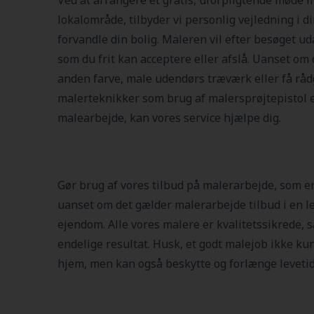
Ved at arrangere et gratis, uforpligtende møde m
lokalområde, tilbyder vi personlig vejledning i d
forvandle din bolig. Maleren vil efter besøget uda
som du frit kan acceptere eller afslå. Uanset om
anden farve, male udendørs træværk eller få r
malerteknikker som brug af malersprøjtepistol el
malearbejde, kan vores service hjælpe dig.
Gør brug af vores tilbud på malerarbejde, som er
uanset om det gælder malerarbejde tilbud i en le
ejendom. Alle vores malere er kvalitetssikrede, s
endelige resultat. Husk, et godt malejob ikke kun
hjem, men kan også beskytte og forlænge levetide