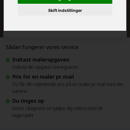
Skift indstillinger
Beregn Prisen - Gratis
Sådan fungerer vores service
Indtast maleropgaven
Indtast din opgave i beregneren
Pris for en maler pr. mail
Du får din vejledende pris på en maler pr. mail med det
samme
Du ringes op
Vores rådgivere vil hjælpe dig videre med dit
tagprojekt