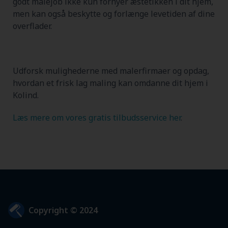
godt malejob ikke kun fornyer æstetikken i dit hjem,
men kan også beskytte og forlænge levetiden af dine
overflader.
Udforsk mulighederne med malerfirmaer og opdag,
hvordan et frisk lag maling kan omdanne dit hjem i
Kolind.
Læs mere om vores gratis tilbudsservice her
.
Copyright © 2024