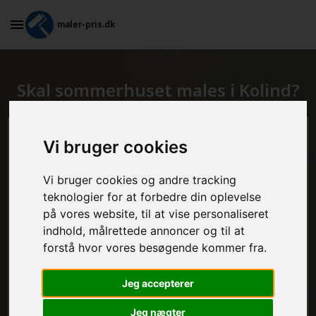
maler-pris.dk
Skal sommerhuset males i Kolind?
Beregn prisen her
Vi bruger cookies
MALEROPGAVER - INDVENDIGT:
Vi bruger cookies og andre tracking
teknologier for at forbedre din oplevelse
på vores website, til at vise personaliseret
indhold, målrettede annoncer og til at
MALEROPGAVER - UDVENDIGT:
forstå hvor vores besøgende kommer fra.
Jeg accepterer
FRAFLYTNINGSPAKKE:
Jeg nægter