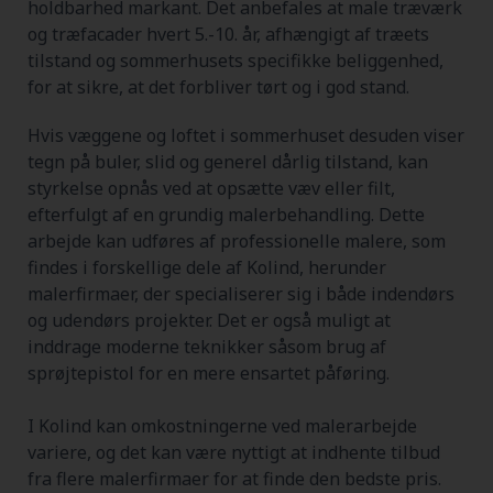
holdbarhed markant. Det anbefales at male træværk
og træfacader hvert 5.-10. år, afhængigt af træets
tilstand og sommerhusets specifikke beliggenhed,
for at sikre, at det forbliver tørt og i god stand.
Hvis væggene og loftet i sommerhuset desuden viser
tegn på buler, slid og generel dårlig tilstand, kan
styrkelse opnås ved at opsætte væv eller filt,
efterfulgt af en grundig malerbehandling. Dette
arbejde kan udføres af professionelle malere, som
findes i forskellige dele af Kolind, herunder
malerfirmaer, der specialiserer sig i både indendørs
og udendørs projekter. Det er også muligt at
inddrage moderne teknikker såsom brug af
sprøjtepistol for en mere ensartet påføring.
I Kolind kan omkostningerne ved malerarbejde
variere, og det kan være nyttigt at indhente tilbud
fra flere malerfirmaer for at finde den bedste pris.