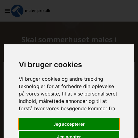
maler-pris.dk
Skal sommerhuset males i
København V?
Vi bruger cookies
Beregn prisen her
Vi bruger cookies og andre tracking
teknologier for at forbedre din oplevelse
MALEROPGAVER - INDVENDIGT:
på vores website, til at vise personaliseret
indhold, målrettede annoncer og til at
forstå hvor vores besøgende kommer fra.
MALEROPGAVER - UDVENDIGT:
Jeg accepterer
Jeg nægter