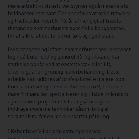
mere attraktivt visuelt; det styrker også materialets
holdbarhed markant. Det anbefales at male træværk
og træfacader hvert 5.-10. år, afhængigt af træets
tilstand og sommerhusets specifikke beliggenhed,
for at sikre, at det forbliver tørt og i god stand.
Hvis væggene og loftet i sommerhuset desuden viser
tegn på buler, slid og generel dårlig tilstand, kan
styrkelse opnås ved at opsætte væv eller filt,
efterfulgt af en grundig malerbehandling. Dette
arbejde kan udføres af professionelle malere, som
findes i forskellige dele af København V, herunder
malerfirmaer, der specialiserer sig i både indendørs
og udendørs projekter. Det er også muligt at
inddrage moderne teknikker såsom brug af
sprøjtepistol for en mere ensartet påføring.
I København V kan omkostningerne ved
malerarbejde variere, og det kan være nyttigt at