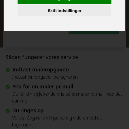
FRAFLYTNINGSPAKKE:
Skift indstillinger
Beregn Prisen - Gratis
Sådan fungerer vores service
Indtast maleropgaven
Indtast din opgave i beregneren
Pris for en maler pr. mail
Du får din vejledende pris på en maler pr. mail med det
samme
Du ringes op
Vores rådgivere vil hjælpe dig videre med dit
tagprojekt