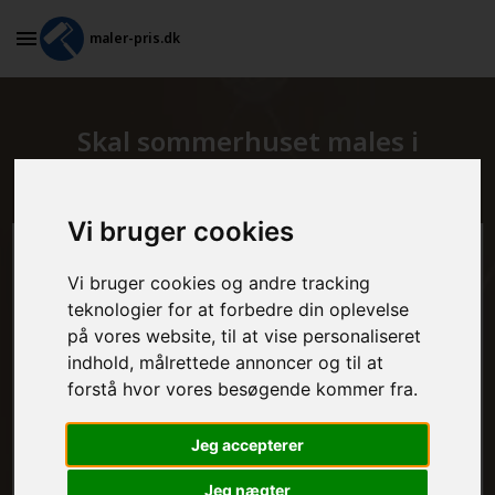
maler-pris.dk
Skal sommerhuset males i
Juelsminde?
Vi bruger cookies
Beregn prisen her
Vi bruger cookies og andre tracking
teknologier for at forbedre din oplevelse
MALEROPGAVER - INDVENDIGT:
på vores website, til at vise personaliseret
indhold, målrettede annoncer og til at
forstå hvor vores besøgende kommer fra.
MALEROPGAVER - UDVENDIGT:
Jeg accepterer
Jeg nægter