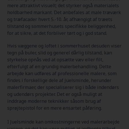
mere attraktivt visuelt; det styrker også materialets
holdbarhed markant. Det anbefales at male træværk
og træfacader hvert 5.-10. år, afhængigt af træets
tilstand og sommerhusets specifikke beliggenhed,
for at sikre, at det forbliver tørt og i god stand.
Hvis væggene og loftet i sommerhuset desuden viser
tegn på buler, slid og generel dårlig tilstand, kan
styrkelse opnås ved at opsætte væv eller filt,
efterfulgt af en grundig malerbehandling. Dette
arbejde kan udføres af professionelle malere, som
findes i forskellige dele af Juelsminde, herunder
malerfirmaer, der specialiserer sig i både indendørs
og udendørs projekter. Det er også muligt at
inddrage moderne teknikker såsom brug af
sprøjtepistol for en mere ensartet påføring.
I Juelsminde kan omkostningerne ved malerarbejde
variere, og det kan være nyttigt at indhente tilbud