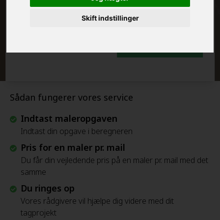
FRAFLYTNINGSPAKKE:
Skift indstillinger
Beregn Prisen - Gratis
Sådan fungerer vores service
Indtast maleropgaven
Indtast din opgave i beregneren
Pris for en maler pr. mail
Du får din vejledende pris på en maler pr. mail med det
samme
Du ringes op
Vores rådgivere vil hjælpe dig videre med dit
tagprojekt