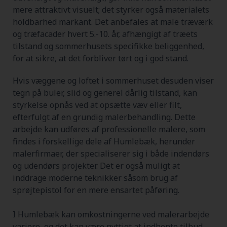
mere attraktivt visuelt; det styrker også materialets
holdbarhed markant. Det anbefales at male træværk
og træfacader hvert 5.-10. år, afhængigt af træets
tilstand og sommerhusets specifikke beliggenhed,
for at sikre, at det forbliver tørt og i god stand.
Hvis væggene og loftet i sommerhuset desuden viser
tegn på buler, slid og generel dårlig tilstand, kan
styrkelse opnås ved at opsætte væv eller filt,
efterfulgt af en grundig malerbehandling. Dette
arbejde kan udføres af professionelle malere, som
findes i forskellige dele af Humlebæk, herunder
malerfirmaer, der specialiserer sig i både indendørs
og udendørs projekter. Det er også muligt at
inddrage moderne teknikker såsom brug af
sprøjtepistol for en mere ensartet påføring.
I Humlebæk kan omkostningerne ved malerarbejde
variere, og det kan være nyttigt at indhente tilbud