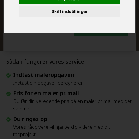
FRAFLYTNINGSPAKKE:
Skift indstillinger
Beregn Prisen - Gratis
Sådan fungerer vores service
Indtast maleropgaven
Indtast din opgave i beregneren
Pris for en maler pr. mail
Du får din vejledende pris på en maler pr. mail med det
samme
Du ringes op
Vores rådgivere vil hjælpe dig videre med dit
tagprojekt