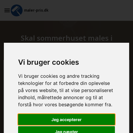
maler-pris.dk
Skal sommerhuset males i
Humlebæk?
Vi bruger cookies
Beregn prisen her
Vi bruger cookies og andre tracking
teknologier for at forbedre din oplevelse
MALEROPGAVER - INDVENDIGT:
på vores website, til at vise personaliseret
indhold, målrettede annoncer og til at
forstå hvor vores besøgende kommer fra.
MALEROPGAVER - UDVENDIGT:
Jeg accepterer
Jeg nægter