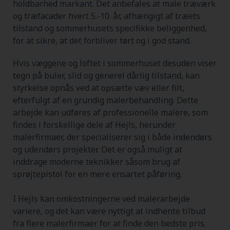
holdbarhed markant. Det anbefales at male træværk
og træfacader hvert 5.-10. år, afhængigt af træets
tilstand og sommerhusets specifikke beliggenhed,
for at sikre, at det forbliver tørt og i god stand.
Hvis væggene og loftet i sommerhuset desuden viser
tegn på buler, slid og generel dårlig tilstand, kan
styrkelse opnås ved at opsætte væv eller filt,
efterfulgt af en grundig malerbehandling. Dette
arbejde kan udføres af professionelle malere, som
findes i forskellige dele af Hejls, herunder
malerfirmaer, der specialiserer sig i både indendørs
og udendørs projekter. Det er også muligt at
inddrage moderne teknikker såsom brug af
sprøjtepistol for en mere ensartet påføring.
I Hejls kan omkostningerne ved malerarbejde
variere, og det kan være nyttigt at indhente tilbud
fra flere malerfirmaer for at finde den bedste pris.