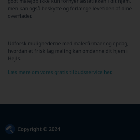
godt malejob ikke kun fornyer æstetikken i dit hjem,
men kan også beskytte og forlænge levetiden af dine
overflader.
Udforsk mulighederne med malerfirmaer og opdag,
hvordan et frisk lag maling kan omdanne dit hjem i
Hejls.
Læs mere om vores gratis tilbudsservice her
.
Copyright © 2024