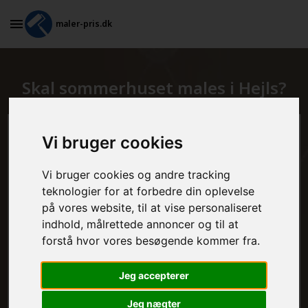
maler-pris.dk
Skal sommerhuset males i Hejls?
Beregn prisen her
Vi bruger cookies
Vi bruger cookies og andre tracking
MALEROPGAVER - INDVENDIGT:
teknologier for at forbedre din oplevelse
på vores website, til at vise personaliseret
indhold, målrettede annoncer og til at
MALEROPGAVER - UDVENDIGT:
forstå hvor vores besøgende kommer fra.
Jeg accepterer
FRAFLYTNINGSPAKKE:
Jeg nægter