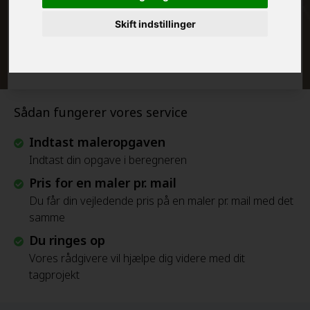
Skift indstillinger
Beregn Prisen - Gratis
Sådan fungerer vores service
Indtast maleropgaven
Indtast din opgave i beregneren
Pris for en maler pr. mail
Du får din vejledende pris på en maler pr. mail med det
samme
Du ringes op
Vores rådgivere vil hjælpe dig videre med dit
tagprojekt