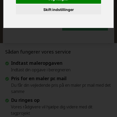
FRAFLYTNINGSPAKKE:
Skift indstillinger
Beregn Prisen - Gratis
Sådan fungerer vores service
Indtast maleropgaven
Indtast din opgave i beregneren
Pris for en maler pr. mail
Du får din vejledende pris på en maler pr. mail med det
samme
Du ringes op
Vores rådgivere vil hjælpe dig videre med dit
tagprojekt