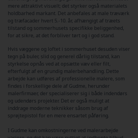
mere attraktivt visuelt; det styrker også materialets
holdbarhed markant. Det anbefales at male træværk
og træfacader hvert 5.-10. år, afhængigt af træets
tilstand og sommerhusets specifikke beliggenhed,
for at sikre, at det forbliver tørt og i god stand.
Hvis væggene og loftet i sommerhuset desuden viser
tegn på buler, slid og generel dårlig tilstand, kan
styrkelse opnås ved at opsætte væv eller filt,
efterfulgt af en grundig malerbehandling. Dette
arbejde kan udføres af professionelle malere, som
findes i forskellige dele af Gudme, herunder
malerfirmaer, der specialiserer sig i både indendørs
og udendørs projekter. Det er også muligt at
inddrage moderne teknikker såsom brug af
sprøjtepistol for en mere ensartet påføring.
I Gudme kan omkostningerne ved malerarbejde
variere, og det kan være nyttigt at indhente tilbud