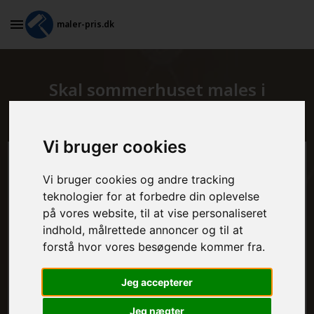
maler-pris.dk
Skal sommerhuset males i
Gislinge?
Vi bruger cookies
Beregn prisen her
Vi bruger cookies og andre tracking
teknologier for at forbedre din oplevelse
MALEROPGAVER - INDVENDIGT:
på vores website, til at vise personaliseret
indhold, målrettede annoncer og til at
forstå hvor vores besøgende kommer fra.
MALEROPGAVER - UDVENDIGT:
Jeg accepterer
Jeg nægter