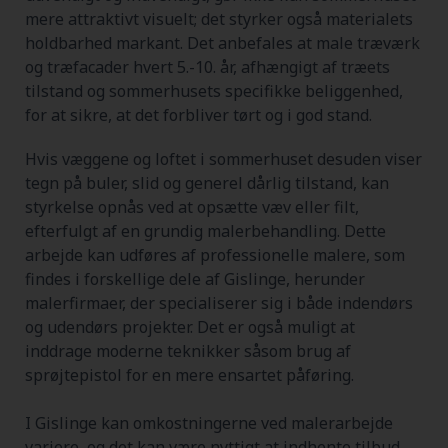
mere attraktivt visuelt; det styrker også materialets
holdbarhed markant. Det anbefales at male træværk
og træfacader hvert 5.-10. år, afhængigt af træets
tilstand og sommerhusets specifikke beliggenhed,
for at sikre, at det forbliver tørt og i god stand.
Hvis væggene og loftet i sommerhuset desuden viser
tegn på buler, slid og generel dårlig tilstand, kan
styrkelse opnås ved at opsætte væv eller filt,
efterfulgt af en grundig malerbehandling. Dette
arbejde kan udføres af professionelle malere, som
findes i forskellige dele af Gislinge, herunder
malerfirmaer, der specialiserer sig i både indendørs
og udendørs projekter. Det er også muligt at
inddrage moderne teknikker såsom brug af
sprøjtepistol for en mere ensartet påføring.
I Gislinge kan omkostningerne ved malerarbejde
variere, og det kan være nyttigt at indhente tilbud