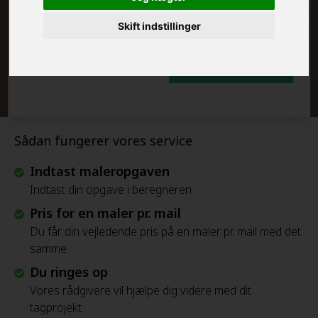
FRAFLYTNINGSPAKKE:
Skift indstillinger
Beregn Prisen - Gratis
Sådan fungerer vores service
Indtast maleropgaven
Indtast din opgave i beregneren
Pris for en maler pr. mail
Du får din vejledende pris på en maler pr. mail med det
samme
Du ringes op
Vores rådgivere vil hjælpe dig videre med dit
tagprojekt