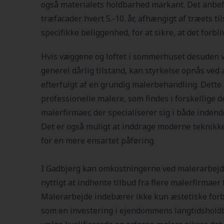
også materialets holdbarhed markant. Det anbef
træfacader hvert 5.-10. år, afhængigt af træets 
specifikke beliggenhed, for at sikre, at det forbli
Hvis væggene og loftet i sommerhuset desuden vi
generel dårlig tilstand, kan styrkelse opnås ved a
efterfulgt af en grundig malerbehandling. Dette
professionelle malere, som findes i forskellige 
malerfirmaer, der specialiserer sig i både indend
Det er også muligt at inddrage moderne teknikke
for en mere ensartet påføring.
I Gadbjerg kan omkostningerne ved malerarbejde
nyttigt at indhente tilbud fra flere malerfirmaer 
Malerarbejde indebærer ikke kun æstetiske forb
som en investering i ejendommens langtidsholdb