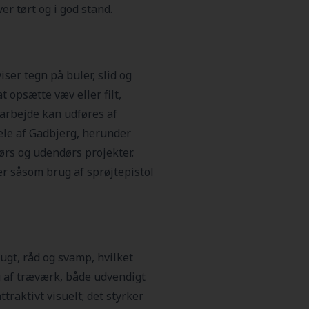
ver tørt og i god stand.
ser tegn på buler, slid og
t opsætte væv eller filt,
 arbejde kan udføres af
dele af Gadbjerg, herunder
ørs og udendørs projekter.
r såsom brug af sprøjtepistol
ugt, råd og svamp, hvilket
g af træværk, både udvendigt
raktivt visuelt; det styrker