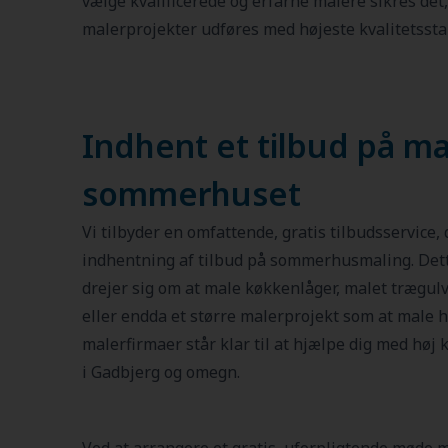
vælge kvalificerede og erfarne malere sikres det
malerprojekter udføres med højeste kvalitetssta
Indhent et tilbud på ma
sommerhuset
Vi tilbyder en omfattende, gratis tilbudsservice, d
indhentning af tilbud på sommerhusmaling. Dett
drejer sig om at male køkkenlåger, malet trægulv,
eller endda et større malerprojekt som at male he
malerfirmaer står klar til at hjælpe dig med høj 
i Gadbjerg og omegn.