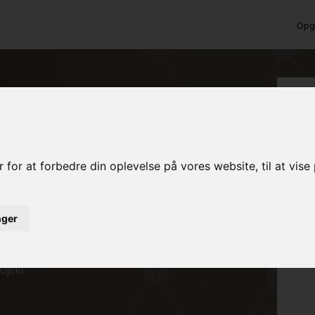
Opga
 Gadbjerg?
 for at forbedre din oplevelse på vores website, til at vis
inger
ed det samme
rojekt