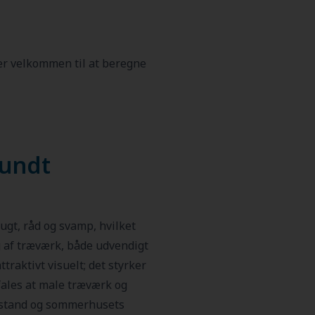
 er velkommen til at beregne
sundt
ugt, råd og svamp, hvilket
g af træværk, både udvendigt
raktivt visuelt; det styrker
ales at male træværk og
tilstand og sommerhusets