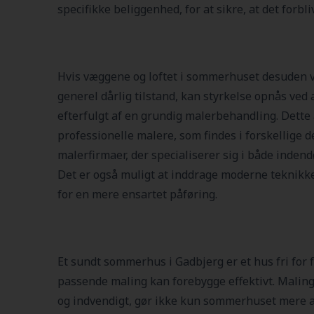
specifikke beliggenhed, for at sikre, at det forbli
Hvis væggene og loftet i sommerhuset desuden vi
generel dårlig tilstand, kan styrkelse opnås ved a
efterfulgt af en grundig malerbehandling. Dette
professionelle malere, som findes i forskellige 
malerfirmaer, der specialiserer sig i både indend
Det er også muligt at inddrage moderne teknikke
for en mere ensartet påføring.
Et sundt sommerhus i Gadbjerg er et hus fri for f
passende maling kan forebygge effektivt. Malin
og indvendigt, gør ikke kun sommerhuset mere att