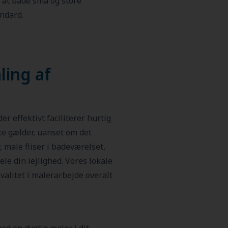
, at både små og store
ndard.
ling af
er effektivt faciliterer hurtig
e gælder, uanset om det
 male fliser i badeværelset,
le din lejlighed. Vores lokale
kvalitet i malerarbejde overalt