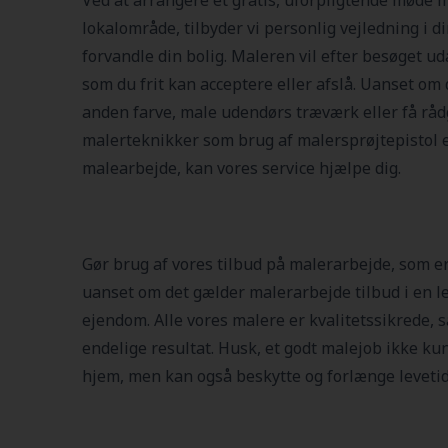
Ved at arrangere et gratis, uforpligtende møde m
lokalområde, tilbyder vi personlig vejledning i d
forvandle din bolig. Maleren vil efter besøget uda
som du frit kan acceptere eller afslå. Uanset om
anden farve, male udendørs træværk eller få r
malerteknikker som brug af malersprøjtepistol el
malearbejde, kan vores service hjælpe dig.
Gør brug af vores tilbud på malerarbejde, som er
uanset om det gælder malerarbejde tilbud i en le
ejendom. Alle vores malere er kvalitetssikrede, s
endelige resultat. Husk, et godt malejob ikke kun
hjem, men kan også beskytte og forlænge levetide