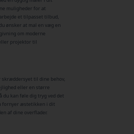
ed en dygtig maler i dit
ine muligheder for at
rbejde et tilpasset tilbud,
 du ønsker at mal en væg en
ådgivning om moderne
ler projektor til
 skræddersyet til dine behov,
jlighed eller en større
å du kan føle dig tryg ved det
 fornyer æstetikken i dit
n af dine overflader.