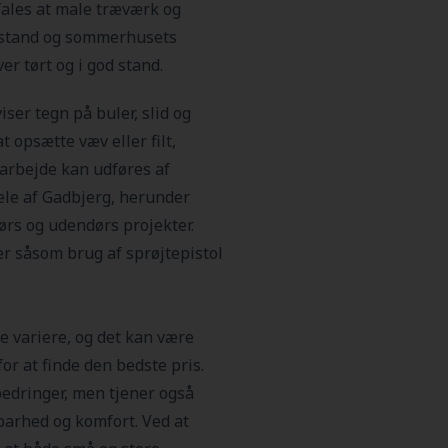
ales at male træværk og
tilstand og sommerhusets
ver tørt og i god stand.
ser tegn på buler, slid og
t opsætte væv eller filt,
 arbejde kan udføres af
dele af Gadbjerg, herunder
ørs og udendørs projekter.
r såsom brug af sprøjtepistol
 variere, og det kan være
for at finde den bedste pris.
edringer, men tjener også
arhed og komfort. Ved at