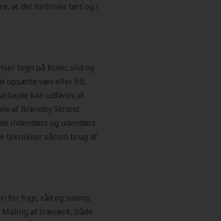
, at det forbliver tørt og i
ser tegn på buler, slid og
t opsætte væv eller filt,
 arbejde kan udføres af
ele af Brøndby Strand,
både indendørs og udendørs
ne teknikker såsom brug af
i for fugt, råd og svamp,
. Maling af træværk, både