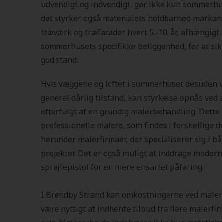
udvendigt og indvendigt, gør ikke kun sommerhus
det styrker også materialets holdbarhed markant
træværk og træfacader hvert 5.-10. år, afhængigt 
sommerhusets specifikke beliggenhed, for at sikre
god stand.
Hvis væggene og loftet i sommerhuset desuden vi
generel dårlig tilstand, kan styrkelse opnås ved a
efterfulgt af en grundig malerbehandling. Dette
professionelle malere, som findes i forskellige d
herunder malerfirmaer, der specialiserer sig i 
projekter. Det er også muligt at inddrage moder
sprøjtepistol for en mere ensartet påføring.
I Brøndby Strand kan omkostningerne ved malera
være nyttigt at indhente tilbud fra flere malerfi