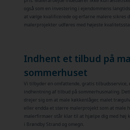
pris. Malerarbejde indebærer ikke kun æstetiske
også som en investering i ejendommens langtid
at vælge kvalificerede og erfarne malere sikres d
malerprojekter udføres med højeste kvalitetssta
Indhent et tilbud på ma
sommerhuset
Vi tilbyder en omfattende, gratis tilbudsservice, d
indhentning af tilbud på sommerhusmaling. Dett
drejer sig om at male køkkenlåger, malet trægulv,
eller endda et større malerprojekt som at male he
malerfirmaer står klar til at hjælpe dig med høj 
i Brøndby Strand og omegn.