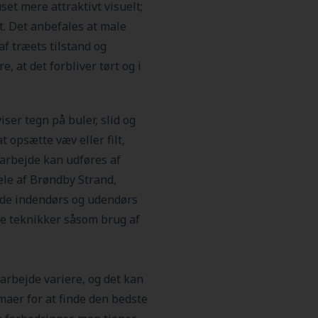
et mere attraktivt visuelt;
. Det anbefales at male
af træets tilstand og
, at det forbliver tørt og i
ser tegn på buler, slid og
t opsætte væv eller filt,
 arbejde kan udføres af
ele af Brøndby Strand,
både indendørs og udendørs
ne teknikker såsom brug af
rbejde variere, og det kan
rmaer for at finde den bedste