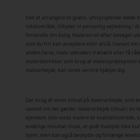
Ved at arrangere et gratis, uforpligtende møde m
lokalområde, tilbyder vi personlig vejledning i d
forvandle din bolig. Maleren vil efter besøget uda
som du frit kan acceptere eller afslå. Uanset om
anden farve, male udendørs træværk eller få r
malerteknikker som brug af malersprøjtepistol el
malearbejde, kan vores service hjælpe dig.
Gør brug af vores tilbud på malerarbejde, som er
uanset om det gælder malerarbejde tilbud i en le
ejendom. Alle vores malere er kvalitetssikrede, s
endelige resultat. Husk, et godt malejob ikke kun
hjem, men kan også beskytte og forlænge levetide