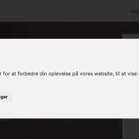
Opga
 Brøndby Strand?
 for at forbedre din oplevelse på vores website, til at vis
inger
ed det samme
rojekt