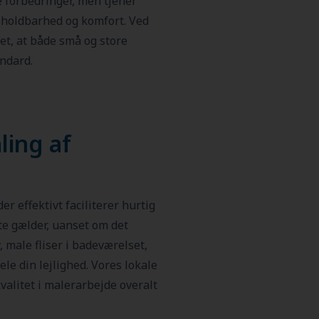
 forbedringer, men tjener
sholdbarhed og komfort. Ved
et, at både små og store
ndard.
ling af
er effektivt faciliterer hurtig
e gælder, uanset om det
 male fliser i badeværelset,
le din lejlighed. Vores lokale
kvalitet i malerarbejde overalt