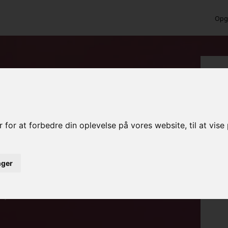
Opga
lofter i Svaneke
 for at forbedre din oplevelse på vores website, til at vis
inger
ed det samme
rojekt