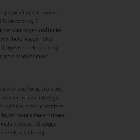
 ujævne eller har større
 fuldspartling. I
rtler samlinger, småhuller
 over hele væggen eller
tling ensartede lofter og
er male med et smukt
ra Svaneke for at sikre det
u ønsker at male en væg i
 en erfaren maler garantere
tilbyder mange malerfirmaer
t male mønster på vægge
re effektiv dækning.