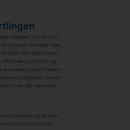
rtlingen
jde i Svaneke, starter man
kidt og snavs, herunder støv
. Herefter skal dybe revner
der ofte kræver præcision og
ra anerkendte malerfirmaer i
med en bredspartel, hvilket
entielt, især når man maler
med slibepapir, og alt støv
ed en kost. Denne proces