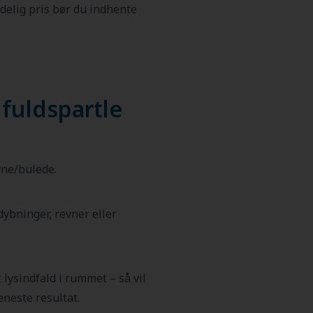
delig pris bør du indhente
 fuldspartle
vne/bulede.
ybninger, revner eller
t lysindfald i rummet – så vil
æneste resultat.