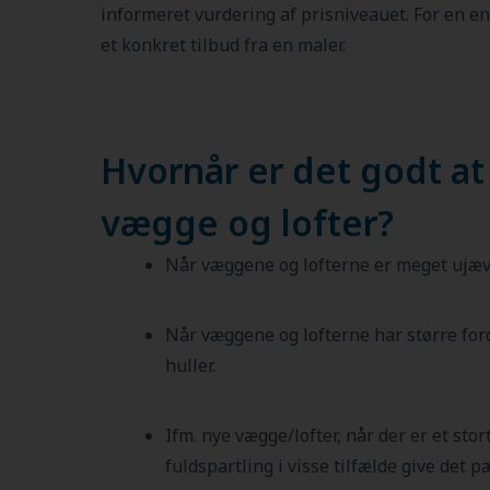
informeret vurdering af prisniveauet. For en en
et konkret tilbud fra en maler.
Hvornår er det godt at
vægge og lofter?
Når væggene og lofterne er meget ujæ
Når væggene og lofterne har større ford
huller.
Ifm. nye vægge/lofter, når der er et stor
fuldspartling i visse tilfælde give det p