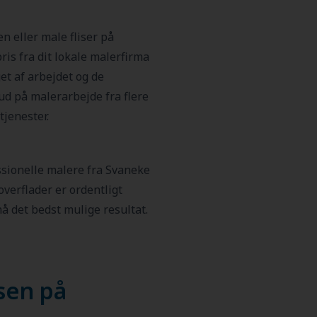
en eller male fliser på
pris fra dit lokale malerfirma
et af arbejdet og de
bud på malerarbejde fra flere
tjenester.
ssionelle malere fra Svaneke
e overflader er ordentligt
å det bedst mulige resultat.
sen på