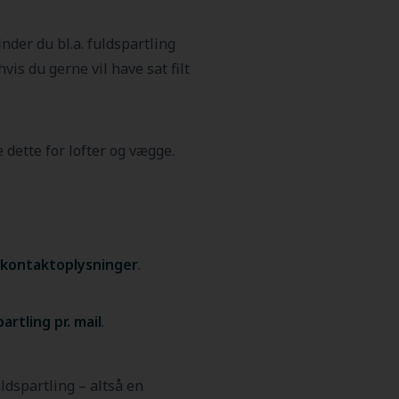
finder du bl.a. fuldspartling
vis du gerne vil have sat filt
 dette for lofter og vægge.
e kontaktoplysninger
.
artling pr. mail
.
ldspartling – altså en