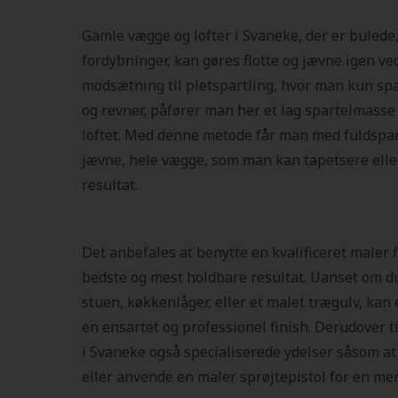
Gamle vægge og lofter i Svaneke, der er bulede,
fordybninger, kan gøres flotte og jævne igen ved
modsætning til pletspartling, hvor man kun spa
og revner, påfører man her et lag spartelmasse
loftet. Med denne metode får man med fuldspar
jævne, hele vægge, som man kan tapetsere ell
resultat.
Det anbefales at benytte en kvalificeret maler f
bedste og mest holdbare resultat. Uanset om d
stuen, køkkenlåger, eller et malet trægulv, kan
en ensartet og professionel finish. Derudover 
i Svaneke også specialiserede ydelser såsom a
eller anvende en maler sprøjtepistol for en me