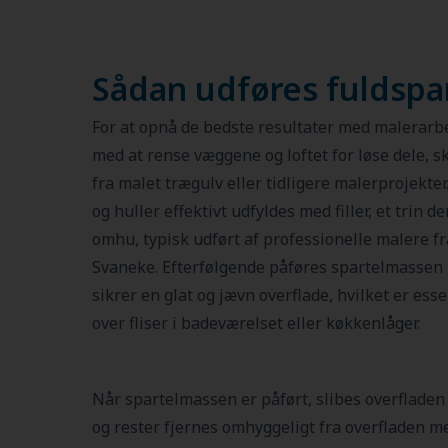
Sådan udføres fuldspa
For at opnå de bedste resultater med malerarbe
med at rense væggene og loftet for løse dele, s
fra malet trægulv eller tidligere malerprojekter
og huller effektivt udfyldes med filler, et trin 
omhu, typisk udført af professionelle malere f
Svaneke. Efterfølgende påføres spartelmassen 
sikrer en glat og jævn overflade, hvilket er ess
over fliser i badeværelset eller køkkenlåger.
Når spartelmassen er påført, slibes overfladen 
og rester fjernes omhyggeligt fra overfladen m