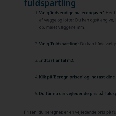
fuldspartling
Vælg ‘indvendige maleropgaver’
: Her 
af vægge og lofter. Du kan også angive, h
op, malet væggene mm.
Vælg ‘Fuldspartling’
: Du kan både vælge
Indtast antal m2
.
Klik på ‘Beregn prisen’ og indtast din
Du får nu din vejledende pris på fuldsp
Prisen, du beregner, er en vejledende pris på fu