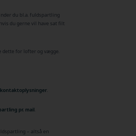
finder du bl.a. fuldspartling
vis du gerne vil have sat filt
 dette for lofter og vægge.
e kontaktoplysninger
.
artling pr. mail
.
ldspartling – altså en