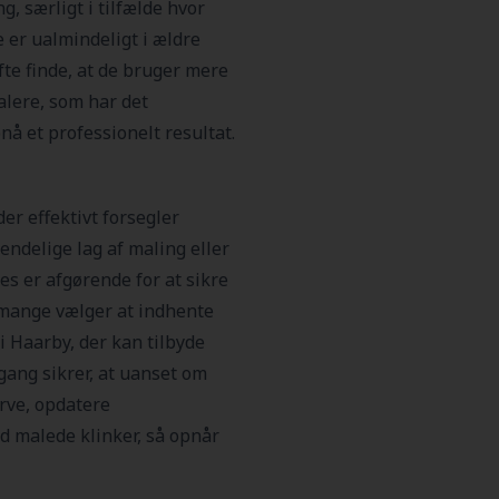
, særligt i tilfælde hvor
 er ualmindeligt i ældre
fte finde, at de bruger mere
lere, som har det
nå et professionelt resultat.
er effektivt forsegler
endelige lag af maling eller
es er afgørende for at sikre
r mange vælger at indhente
 Haarby, der kan tilbyde
gang sikrer, at uanset om
rve, opdatere
d malede klinker, så opnår