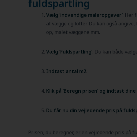
fuldspartling
Vælg ‘indvendige maleropgaver’
: Her 
af vægge og lofter. Du kan også angive, h
op, malet væggene mm.
Vælg ‘Fuldspartling’
: Du kan både vælge
Indtast antal m2
.
Klik på ‘Beregn prisen’ og indtast din
Du får nu din vejledende pris på fuldsp
Prisen, du beregner, er en vejledende pris på fu