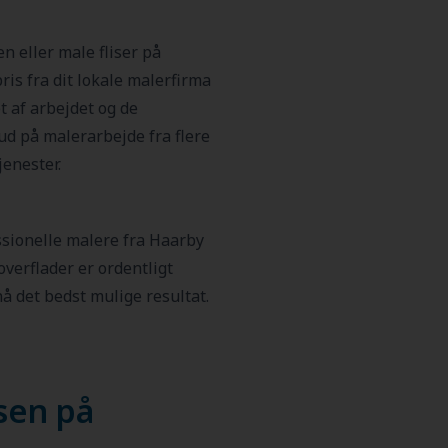
en eller male fliser på
pris fra dit lokale malerfirma
t af arbejdet og de
bud på malerarbejde fra flere
jenester.
ssionelle malere fra Haarby
e overflader er ordentligt
å det bedst mulige resultat.
sen på