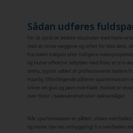
Sådan udføres fuldspa
For at opnå de bedste resultater med malerarbe
med at rense væggene og loftet for løse dele, s
fra malet trægulv eller tidligere malerprojekter
og huller effektivt udfyldes med filler, et trin 
omhu, typisk udført af professionelle malere f
Haarby. Efterfølgende påføres spartelmassen m
sikrer en glat og jævn overflade, hvilket er ess
over fliser i badeværelset eller køkkenlåger.
Når spartelmassen er påført, slibes overfladen 
og rester fjernes omhyggeligt fra overfladen m