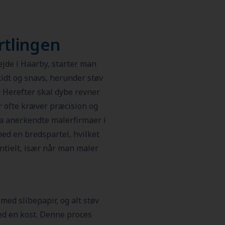
rtlingen
jde i Haarby, starter man
kidt og snavs, herunder støv
. Herefter skal dybe revner
der ofte kræver præcision og
ra anerkendte malerfirmaer i
ed en bredspartel, hvilket
entielt, især når man maler
med slibepapir, og alt støv
ed en kost. Denne proces