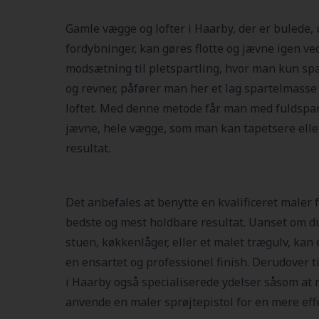
Gamle vægge og lofter i Haarby, der er bulede, 
fordybninger, kan gøres flotte og jævne igen ved
modsætning til pletspartling, hvor man kun spa
og revner, påfører man her et lag spartelmasse
loftet. Med denne metode får man med fuldspar
jævne, hele vægge, som man kan tapetsere ell
resultat.
Det anbefales at benytte en kvalificeret maler f
bedste og mest holdbare resultat. Uanset om d
stuen, køkkenlåger, eller et malet trægulv, kan
en ensartet og professionel finish. Derudover 
i Haarby også specialiserede ydelser såsom at
anvende en maler sprøjtepistol for en mere eff