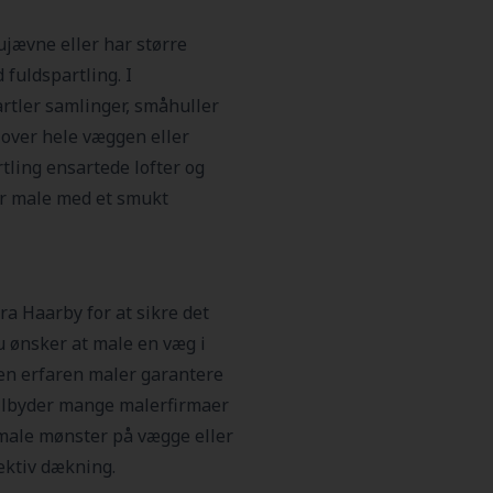
ujævne eller har større
 fuldspartling. I
rtler samlinger, småhuller
 over hele væggen eller
tling ensartede lofter og
er male med et smukt
ra Haarby for at sikre det
u ønsker at male en væg i
 en erfaren maler garantere
tilbyder mange malerfirmaer
 male mønster på vægge eller
ektiv dækning.