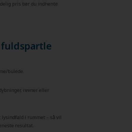
delig pris bør du indhente
 fuldspartle
vne/bulede.
ybninger, revner eller
t lysindfald i rummet – så vil
æneste resultat.