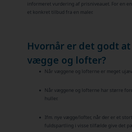
informeret vurdering af prisniveauet. For en en
et konkret tilbud fra en maler.
Hvornår er det godt at
vægge og lofter?
Når væggene og lofterne er meget ujæ
Når væggene og lofterne har større ford
huller.
Ifm. nye vægge/lofter, når der er et stor
fuldspartling i visse tilfælde give det p