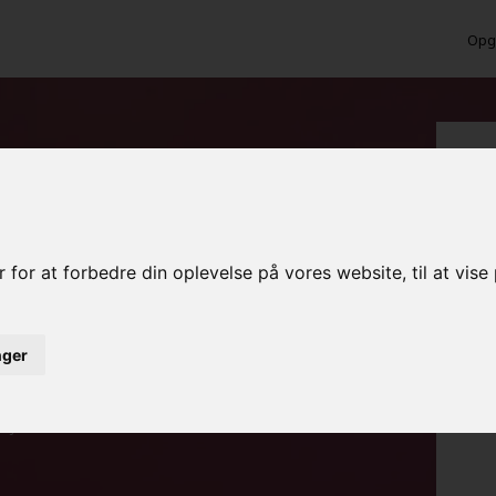
Opga
lofter i Haarby
 for at forbedre din oplevelse på vores website, til at vis
inger
ed det samme
rojekt