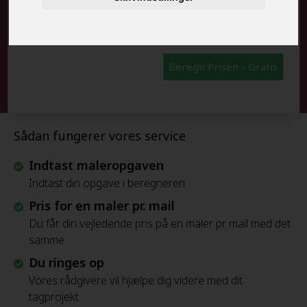
FRAFLYTNINGSPAKKE:
Beregn Prisen - Gratis
Sådan fungerer vores service
Indtast maleropgaven
Indtast din opgave i beregneren
Pris for en maler pr. mail
Du får din vejledende pris på en maler pr. mail med det
samme
Du ringes op
Vores rådgivere vil hjælpe dig videre med dit
tagprojekt