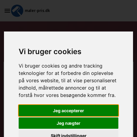
maler-pris.dk
Fjernelse af gammelt tapet eller
maling i Redsted M
Vi bruger cookies
Vi bruger cookies og andre tracking
Beregn prisen her
teknologier for at forbedre din oplevelse
på vores website, til at vise personaliseret
indhold, målrettede annoncer og til at
MALEROPGAVER - INDVENDIGT:
forstå hvor vores besøgende kommer fra.
Jeg accepterer
MALEROPGAVER - UDVENDIGT:
Jeg nægter
Skift indstillinger