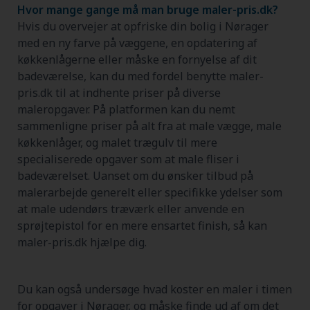
Hvor mange gange må man bruge maler-pris.dk?
Hvis du overvejer at opfriske din bolig i Nørager
med en ny farve på væggene, en opdatering af
køkkenlågerne eller måske en fornyelse af dit
badeværelse, kan du med fordel benytte maler-
pris.dk til at indhente priser på diverse
maleropgaver. På platformen kan du nemt
sammenligne priser på alt fra at male vægge, male
køkkenlåger, og malet trægulv til mere
specialiserede opgaver som at male fliser i
badeværelset. Uanset om du ønsker tilbud på
malerarbejde generelt eller specifikke ydelser som
at male udendørs træværk eller anvende en
sprøjtepistol for en mere ensartet finish, så kan
maler-pris.dk hjælpe dig.
Du kan også undersøge hvad koster en maler i timen
for opgaver i Nørager, og måske finde ud af om det