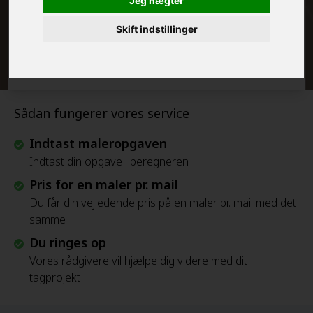
Jeg nægter
Skift indstillinger
Beregn Prisen - Gratis
Sådan fungerer vores service
Indtast maleropgaven
Indtast din opgave i beregneren
Pris for en maler pr. mail
Du får din vejledende pris på en maler pr. mail med det
samme
Du ringes op
Vores rådgivere vil hjælpe dig videre med dit
tagprojekt