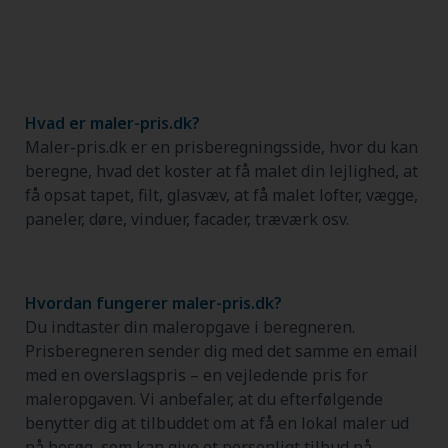
Hvad er maler-pris.dk?
Maler-pris.dk er en prisberegningsside, hvor du kan
beregne, hvad det koster at få malet din lejlighed, at
få opsat tapet, filt, glasvæv, at få malet lofter, vægge,
paneler, døre, vinduer, facader, træværk osv.
Hvordan fungerer maler-pris.dk?
Du indtaster din maleropgave i beregneren.
Prisberegneren sender dig med det samme en email
med en overslagspris – en vejledende pris for
maleropgaven. Vi anbefaler, at du efterfølgende
benytter dig at tilbuddet om at få en lokal maler ud
på besøg, som kan give et personligt tilbud på