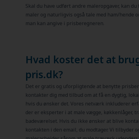
Skal du have udført andre maleropgaver, kan du 
maler og naturligvis også tale med ham/hende 
man kan angive i prisberegneren.
Hvad koster det at bru
pris.dk?
Det er gratis og uforpligtende at benytte prisbe
kontakter dig med tilbud om at få en dygtig, lok
hvis du ønsker det. Vores netværk inkluderer erf
der er eksperter i at male vægge, køkkenlåger, træ
badeværelset. Hvis du ikke ønsker at blive kont
kontakten i den email, du modtager. Vi tilbyder 
malerarbejder såsom at male træværk udendørs