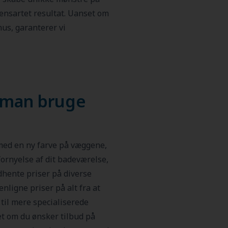
 ensartet resultat. Uanset om
hus, garanterer vi
 man bruge
 med en ny farve på væggene,
ornyelse af dit badeværelse,
ndhente priser på diverse
ligne priser på alt fra at
til mere specialiserede
et om du ønsker tilbud på