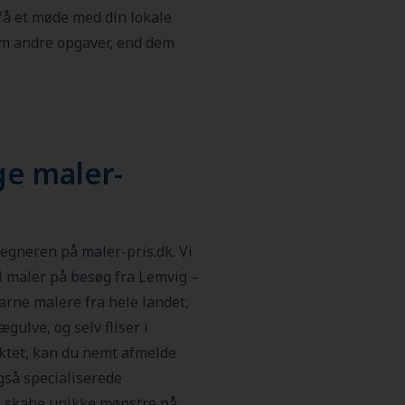
få et møde med din lokale
om andre opgaver, end dem
ge maler-
regneren på maler-pris.dk. Vi
al maler på besøg fra Lemvig –
arne malere fra hele landet,
gulve, og selv fliser i
aktet, kan du nemt afmelde
også specialiserede
, skabe unikke mønstre på