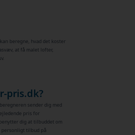
 kan beregne, hvad det koster
lasvæv, at få malet lofter,
v.
-pris.dk?
sberegneren sender dig med
jledende pris for
benytter dig at tilbuddet om
 personligt tilbud på