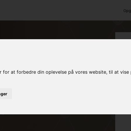
Opga
 Lemvig
 for at forbedre din oplevelse på vores website, til at vis
inger
ed det samme
rojekt