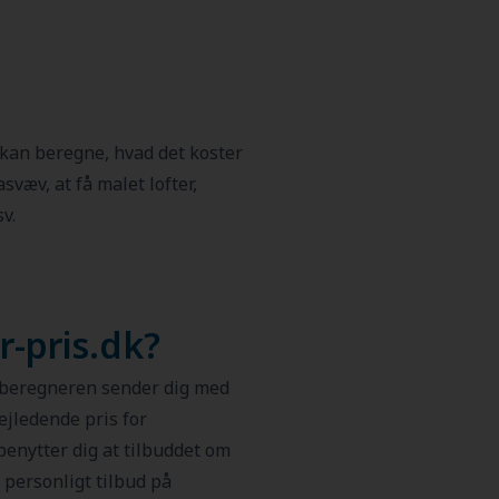
 kan beregne, hvad det koster
lasvæv, at få malet lofter,
v.
-pris.dk?
sberegneren sender dig med
jledende pris for
benytter dig at tilbuddet om
 personligt tilbud på