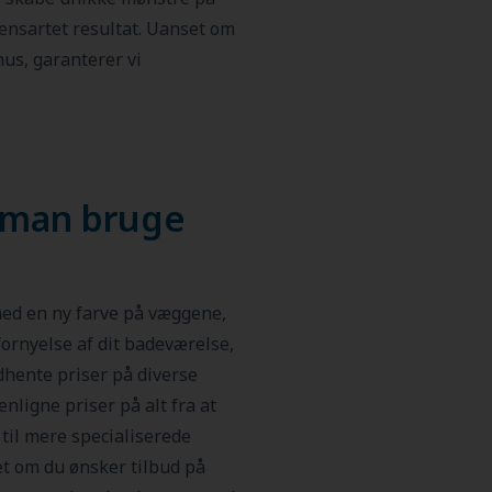
 ensartet resultat. Uanset om
hus, garanterer vi
 man bruge
 med en ny farve på væggene,
ornyelse af dit badeværelse,
ndhente priser på diverse
ligne priser på alt fra at
til mere specialiserede
et om du ønsker tilbud på