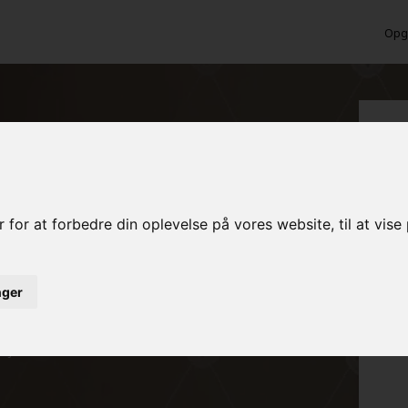
Opga
 Anholt
 for at forbedre din oplevelse på vores website, til at vis
inger
ed det samme
rojekt