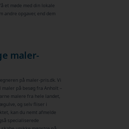
få et møde med din lokale
om andre opgaver, end dem
ge maler-
regneren på maler-pris.dk. Vi
l maler på besøg fra Anholt –
arne malere fra hele landet,
gulve, og selv fliser i
aktet, kan du nemt afmelde
også specialiserede
, skabe unikke mønstre på