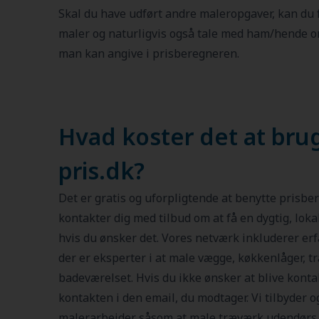
Skal du have udført andre maleropgaver, kan du 
maler og naturligvis også tale med ham/hende 
man kan angive i prisberegneren.
Hvad koster det at bru
pris.dk?
Det er gratis og uforpligtende at benytte prisbe
kontakter dig med tilbud om at få en dygtig, loka
hvis du ønsker det. Vores netværk inkluderer erf
der er eksperter i at male vægge, køkkenlåger, træ
badeværelset. Hvis du ikke ønsker at blive kont
kontakten i den email, du modtager. Vi tilbyder 
malerarbejder såsom at male træværk udendørs