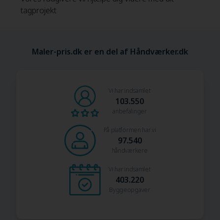
tagprojekt
Maler-pris.dk er en del af Håndværker.dk
Vi har indsamlet
103.550
anbefalinger
På platformen har vi
97.540
håndværkere
Vi har indsamlet
403.220
Byggeopgaver