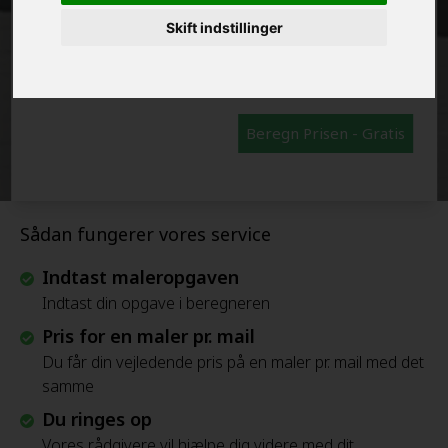
Skift indstillinger
FRAFLYTNINGSPAKKE:
Beregn Prisen - Gratis
Sådan fungerer vores service
Indtast maleropgaven
Indtast din opgave i beregneren
Pris for en maler pr. mail
Du får din vejledende pris på en maler pr. mail med det
samme
Du ringes op
Vores rådgivere vil hjælpe dig videre med dit