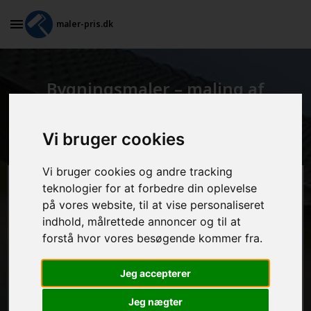
maler-pris.dk
Bygningsmaler – maling af
facader og træværk udvendigt i
Uldum
Vi bruger cookies
Vi bruger cookies og andre tracking
teknologier for at forbedre din oplevelse
Beregn prisen her
på vores website, til at vise personaliseret
indhold, målrettede annoncer og til at
MALEROPGAVER - INDVENDIGT:
forstå hvor vores besøgende kommer fra.
Jeg accepterer
MALEROPGAVER - UDVENDIGT:
Jeg nægter