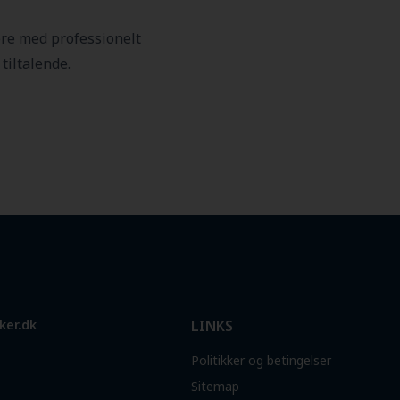
ere med professionelt
tiltalende.
ker.dk
LINKS
Politikker og betingelser
Sitemap