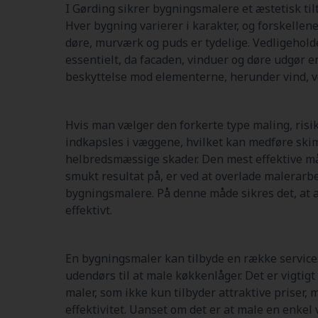
I Gørding sikrer bygningsmalere et æstetisk til
Hver bygning varierer i karakter, og forskellene 
døre, murværk og puds er tydelige. Vedligeholde
essentielt, da facaden, vinduer og døre udgør e
beskyttelse mod elementerne, herunder vind, vej
Hvis man vælger den forkerte type maling, risi
indkapsles i væggene, hvilket kan medføre sk
helbredsmæssige skader. Den mest effektive må
smukt resultat på, er ved at overlade malerarbe
bygningsmalere. På denne måde sikres det, at a
effektivt.
En bygningsmaler kan tilbyde en række services
udendørs til at male køkkenlåger. Det er vigtigt 
maler, som ikke kun tilbyder attraktive priser, 
effektivitet. Uanset om det er at male en enkel