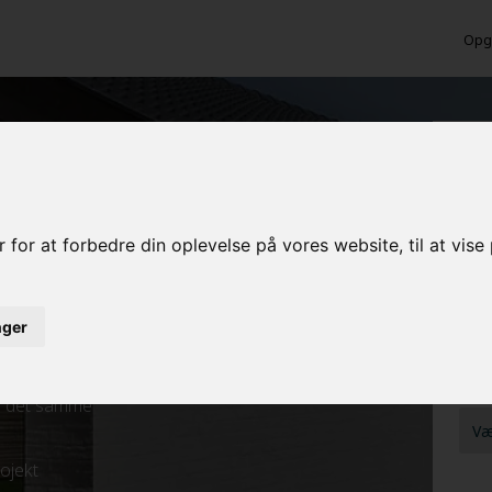
Opga
f facader og træværk
Ber
MAL
 for at forbedre din oplevelse på vores website, til at vis
MAL
inger
FRA
ed det samme
rojekt