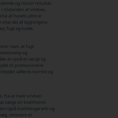
talende og robust resultat.
i tilstanden af vinduer,
lse af husets ydre er
n vital del af bygningens
r, fugt og kulde.
kerer man, at fugt
immelsvamp og
de at opnå et varigt og
jdet til professionelle
rbejdet udføres korrekt og
, fra at male vinduer
at vælge en kvalificeret
men også kvalitetsgaranti og
 væg, renovere et