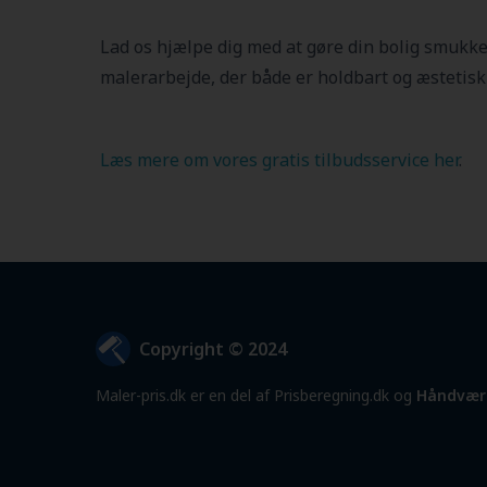
Lad os hjælpe dig med at gøre din bolig smukk
malerarbejde, der både er holdbart og æstetisk 
Læs mere om vores gratis tilbudsservice her
.
Copyright © 2024
Maler-pris.dk er en del af Prisberegning.dk og
Håndvær