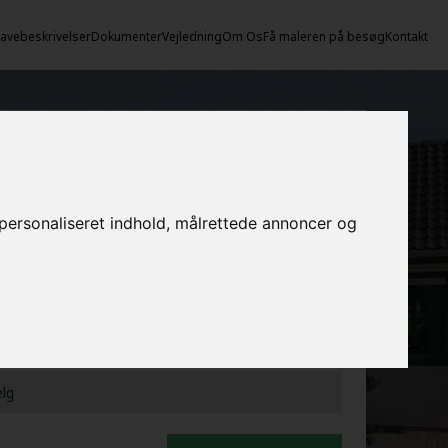
vebeskrivelser
Dokumenter
Vejledning
Om Os
Få maleren på besøg
Kontakt
egn prisen her
EROPGAVER - INDVENDIGT:
e personaliseret indhold, målrettede annoncer og
EROPGAVER - UDVENDIGT:
FLYTNINGSPAKKE: