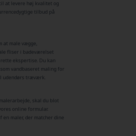
l at levere høj kvalitet og
urrencedygtige tilbud på
m at male vægge,
le fliser i badeværelset
 rette ekspertise. Du kan
 såsom vandbaseret maling for
il udendørs træværk.
 malerarbejde, skal du blot
ores online formular.
 af en maler, der matcher dine