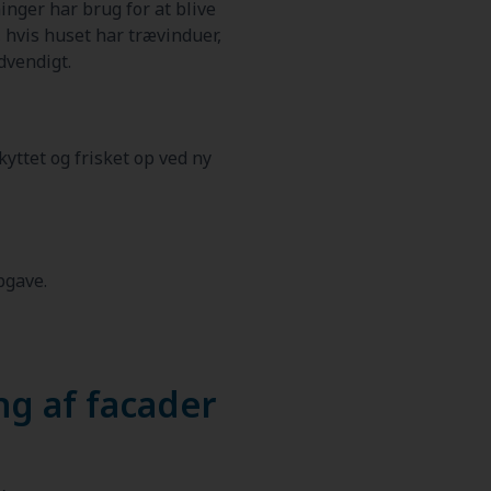
nger har brug for at blive
, hvis huset har trævinduer,
dvendigt.
yttet og frisket op ved ny
pgave.
ng af facader