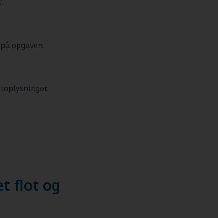
’.
 på opgaven.
ktoplysninger.
t flot og