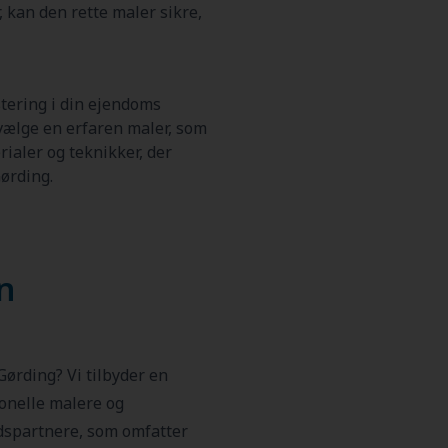
 kan den rette maler sikre,
tering i din ejendoms
 vælge en erfaren maler, som
rialer og teknikker, der
ørding.
en
Gørding? Vi tilbyder en
ionelle malere og
dspartnere, som omfatter